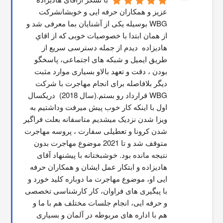
عزیز و همکاران حرفه ایی و خوبشانشركت 
WBG بوسیله یکی از آشنایان بما معرفی شد و 
از همان ابتدا با خصوصیات خوبی که از اقاي 
هاديزاده  دیدم از جمله دسترسی سریع از 
طریق ایمیل و شبکه های اجتماعی، پاسخگو 
بودن ، دقت و تعهد بالاو بسیاری موارد مثبت 
دیگر بلافاصله برای انجام مهاجرت با شرکت 
WBG قرارداد رو بستم.(سال 2018)  دریکسال 
اول با اینکه کار خوب پیش میرفت وداشتیم به 
ویزا شدن نزدیک میشدیم متاسفانه بعلت فراگیر 
شدن کرونا و تعطیلی سفارت ، پروسه مهاجرت 
متوقف شد و تا 2021 موضوع مهاجرت بدون 
نتیجه مانده بود. خوشبختانه با پیشنهاد آقای 
هادیزاده و ابتکار عمل ایشان و همکاران حرفه 
ایی او، موضوع مهاجرت ما دوباره کلید خورد و 
با پیگیری های فراوان، کار کارشناسی تخصصی 
و حرفه ایی، انجام جلسات مختلف هم با ما و 
هم با اداره های مربوطه در آلمان و بسیاری 