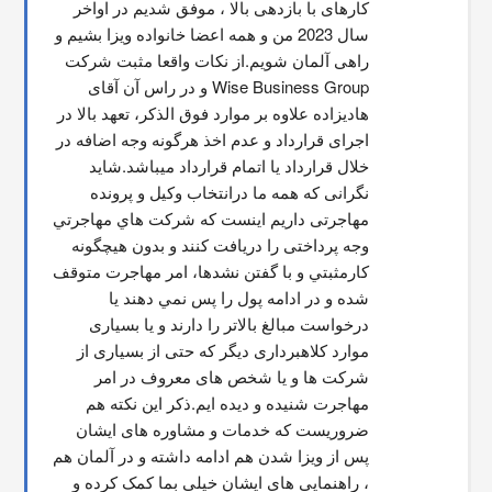
کارهای با بازدهی بالا ، موفق شدیم در اواخر 
سال 2023 من و همه اعضا خانواده ویزا بشیم و 
راهی آلمان شویم.از نکات واقعا مثبت شرکت 
Wise Business Group و در راس آن آقای 
هادیزاده علاوه بر موارد فوق الذکر، تعهد بالا در 
اجرای قرارداد و عدم اخذ هرگونه وجه اضافه در 
خلال قرارداد یا اتمام قرارداد میباشد.شاید 
نگرانی که همه ما درانتخاب وکیل و پرونده 
مهاجرتی داریم اینست که شركت هاي مهاجرتي 
وجه پرداختی را دریافت کنند و بدون هیچگونه 
کارمثبتي و با گفتن نشدها، امر مهاجرت متوقف  
شده و در ادامه پول را پس نمي دهند يا 
درخواست مبالغ بالاتر را دارند و یا بسیاری 
موارد کلاهبرداری دیگر که حتی از بسیاری از 
شرکت ها و یا شخص های معروف در امر 
مهاجرت شنیده و دیده ایم.ذکر این نکته هم 
ضروریست که خدمات و مشاوره های ایشان 
پس از ویزا شدن هم ادامه داشته و در آلمان هم 
، راهنمایی های ایشان خیلی بما کمک کرده و 