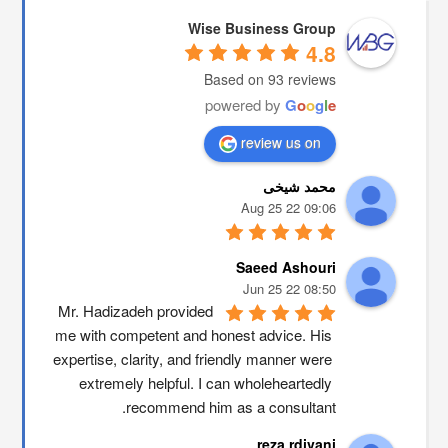
Wise Business Group
4.8
Based on 93 reviews
powered by
G
o
o
g
l
e
review us on
محمد شیخی
09:06 22 Aug 25
Saeed Ashouri
08:50 22 Jun 25
Mr. Hadizadeh provided 
me with competent and honest advice. His 
expertise, clarity, and friendly manner were 
extremely helpful. I can wholeheartedly 
recommend him as a consultant.
reza rdivani