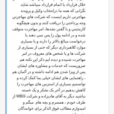
خلال قرارداد یا اتمام قرارداد میباشد.شاید 
نگرانی که همه ما درانتخاب وکیل و پرونده 
مهاجرتی داریم اینست که شركت هاي مهاجرتي 
وجه پرداختی را دریافت کنند و بدون هیچگونه 
کارمثبتي و با گفتن نشدها، امر مهاجرت متوقف  
شده و در ادامه پول را پس نمي دهند يا 
درخواست مبالغ بالاتر را دارند و یا بسیاری 
موارد کلاهبرداری دیگر که حتی از بسیاری از 
شرکت ها و یا شخص های معروف در امر 
مهاجرت شنیده و دیده ایم.ذکر این نکته هم 
ضروریست که خدمات و مشاوره های ایشان 
پس از ویزا شدن هم ادامه داشته و در آلمان هم 
، راهنمایی های ایشان خیلی بما کمک کرده و 
توانستیم بسیاری از استرس های مهاجرت را 
کاهش بدهیم.در آخر یک تشکر و یک خسته 
نباشید دیگر به آقای هادیزاده و شرکت WBG از 
طرف خودم ، همسرم و بچه هام  میگم و 
امیدوارم مطالب فوق الذکر برای خوانندگان 