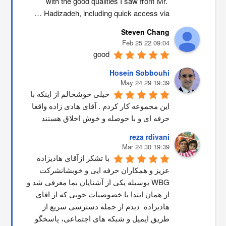
with the good qualities I saw from Mr. 
Hadizadeh, including quick access via …
Steven Chang
09:04 22 Feb 25
good
Hosein Sobbouhi
19:39 29 May 24
خیلی خوشحالم از اینکه با 
این مجموعه کار کردم . آقای هادی زاده واقعا 
حرفه ای و با حوصله و خوش اخلاق هستند
reza rdivani
19:39 30 Mar 24
با تشکر ازآقای هادیزاده 
عزیز و همکاران حرفه ایی و خوبشانشركت 
WBG بوسیله یکی از آشنایان بما معرفی شد و 
از همان ابتدا با خصوصیات خوبی که از اقاي 
هاديزاده  دیدم از جمله دسترسی سریع از 
طریق ایمیل و شبکه های اجتماعی، پاسخگو 