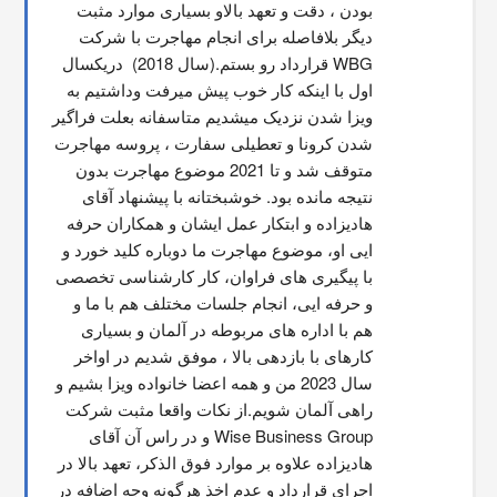
بودن ، دقت و تعهد بالاو بسیاری موارد مثبت 
دیگر بلافاصله برای انجام مهاجرت با شرکت 
WBG قرارداد رو بستم.(سال 2018)  دریکسال 
اول با اینکه کار خوب پیش میرفت وداشتیم به 
ویزا شدن نزدیک میشدیم متاسفانه بعلت فراگیر 
شدن کرونا و تعطیلی سفارت ، پروسه مهاجرت 
متوقف شد و تا 2021 موضوع مهاجرت بدون 
نتیجه مانده بود. خوشبختانه با پیشنهاد آقای 
هادیزاده و ابتکار عمل ایشان و همکاران حرفه 
ایی او، موضوع مهاجرت ما دوباره کلید خورد و 
با پیگیری های فراوان، کار کارشناسی تخصصی 
و حرفه ایی، انجام جلسات مختلف هم با ما و 
هم با اداره های مربوطه در آلمان و بسیاری 
کارهای با بازدهی بالا ، موفق شدیم در اواخر 
سال 2023 من و همه اعضا خانواده ویزا بشیم و 
راهی آلمان شویم.از نکات واقعا مثبت شرکت 
Wise Business Group و در راس آن آقای 
هادیزاده علاوه بر موارد فوق الذکر، تعهد بالا در 
اجرای قرارداد و عدم اخذ هرگونه وجه اضافه در 