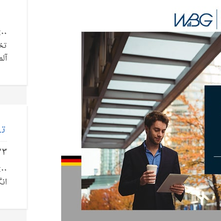
تخ
آلم
تل
۲۳
انگ