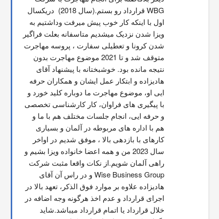
WBG قرارداد رو بستم.(سال 2018)  دریکسال 
اول با اینکه کار خوب پیش میرفت وداشتیم به 
ویزا شدن نزدیک میشدیم متاسفانه بعلت فراگیر 
شدن کرونا و تعطیلی سفارت ، پروسه مهاجرت 
متوقف شد و تا 2021 موضوع مهاجرت بدون 
نتیجه مانده بود. خوشبختانه با پیشنهاد آقای 
هادیزاده و ابتکار عمل ایشان و همکاران حرفه 
ایی او، موضوع مهاجرت ما دوباره کلید خورد و 
با پیگیری های فراوان، کار کارشناسی تخصصی 
و حرفه ایی، انجام جلسات مختلف هم با ما و 
هم با اداره های مربوطه در آلمان و بسیاری 
کارهای با بازدهی بالا ، موفق شدیم در اواخر 
سال 2023 من و همه اعضا خانواده ویزا بشیم و 
راهی آلمان شویم.از نکات واقعا مثبت شرکت 
Wise Business Group و در راس آن آقای 
هادیزاده علاوه بر موارد فوق الذکر، تعهد بالا در 
اجرای قرارداد و عدم اخذ هرگونه وجه اضافه در 
خلال قرارداد یا اتمام قرارداد میباشد.شاید 