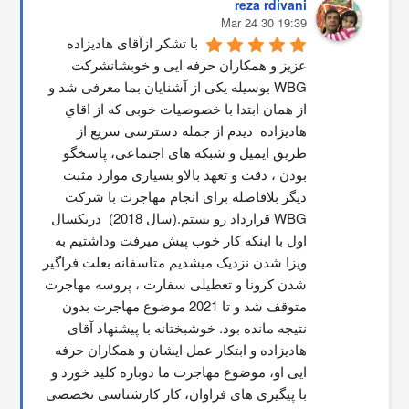
reza rdivani
19:39 30 Mar 24
با تشکر ازآقای هادیزاده 
عزیز و همکاران حرفه ایی و خوبشانشركت 
WBG بوسیله یکی از آشنایان بما معرفی شد و 
از همان ابتدا با خصوصیات خوبی که از اقاي 
هاديزاده  دیدم از جمله دسترسی سریع از 
طریق ایمیل و شبکه های اجتماعی، پاسخگو 
بودن ، دقت و تعهد بالاو بسیاری موارد مثبت 
دیگر بلافاصله برای انجام مهاجرت با شرکت 
WBG قرارداد رو بستم.(سال 2018)  دریکسال 
اول با اینکه کار خوب پیش میرفت وداشتیم به 
ویزا شدن نزدیک میشدیم متاسفانه بعلت فراگیر 
شدن کرونا و تعطیلی سفارت ، پروسه مهاجرت 
متوقف شد و تا 2021 موضوع مهاجرت بدون 
نتیجه مانده بود. خوشبختانه با پیشنهاد آقای 
هادیزاده و ابتکار عمل ایشان و همکاران حرفه 
ایی او، موضوع مهاجرت ما دوباره کلید خورد و 
با پیگیری های فراوان، کار کارشناسی تخصصی 