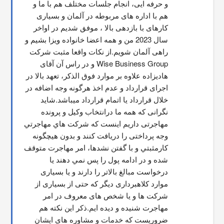
و حرفه ایی، انجام جلسات مختلف هم با ما و 
هم با اداره های مربوطه در آلمان و بسیاری 
کارهای با بازدهی بالا ، موفق شدیم در اواخر 
سال 2023 من و همه اعضا خانواده ویزا بشیم و 
راهی آلمان شویم.از نکات واقعا مثبت شرکت 
Wise Business Group و در راس آن آقای 
هادیزاده علاوه بر موارد فوق الذکر، تعهد بالا در 
اجرای قرارداد و عدم اخذ هرگونه وجه اضافه در 
خلال قرارداد یا اتمام قرارداد میباشد.شاید 
نگرانی که همه ما درانتخاب وکیل و پرونده 
مهاجرتی داریم اینست که شركت هاي مهاجرتي 
وجه پرداختی را دریافت کنند و بدون هیچگونه 
کارمثبتي و با گفتن نشدها، امر مهاجرت متوقف  
شده و در ادامه پول را پس نمي دهند يا 
درخواست مبالغ بالاتر را دارند و یا بسیاری 
موارد کلاهبرداری دیگر که حتی از بسیاری از 
شرکت ها و یا شخص های معروف در امر 
مهاجرت شنیده و دیده ایم.ذکر این نکته هم 
ضروریست که خدمات و مشاوره های ایشان 