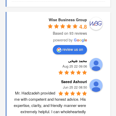
Wise Business Group
4.8
Based on 93 reviews
powered by
G
o
o
g
l
e
review us on
محمد شیخی
09:06 22 Aug 25
Saeed Ashouri
08:50 22 Jun 25
Mr. Hadizadeh provided 
me with competent and honest advice. His 
expertise, clarity, and friendly manner were 
extremely helpful. I can wholeheartedly 