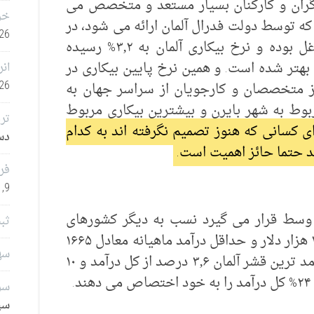
ارگران و کارکنان بسیار مستعد و متخصص می
خر
ه توسط دولت فدرال آلمان ارائه می شود، در
26
سال ۲۰۱۹ تقریباً ۴۲٫۳۲ میلیون نفر شاغل بوده و نرخ بیکاری آلمان به ۳٫۲% رسیده
 به سال ۲۰۱۵ (۵%) خیلی بهتر شده است. و همین نرخ پایین بیکاری در
انر
26
از متخصصان و کارجویان از سراسر جهان به
ربوط به شهر بایرن و بیشترین بیکاری مربوط
تر
ای کسانی که هنوز تصمیم نگرفته اند به کدام
دسامب
د حتما حائز اهمیت است.
فر
9, 2025
در وسط قرار می گیرد نسب به دیگر کشورهای
ثب
اروپایی. درآمد خانوار متوسط سالانه ۳۱ هزار دلار و حداقل درآمد ماهیانه معادل ۱۶۶۵
سهامدا
دلار در ماه می باشد. ده درصد از کم درآمد ترین قشر آلمان ۳٫۶ درصد از کل درآمد و ۱۰
.
سرم
سپتا