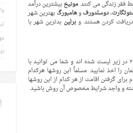
مونیخ
بیشترین درآمد
وام
توتگارت
،
دوسلدورف
و
هامبورگ
بهترین شهر
دریافت کردن هستند. و
برلین
بدترین شهر با
ثب
مه
افت
روش‌های مهاجرت به آلمان در سال ۲۰۲١ در زیر لیست شده اند و شما می توانید با
ن را اخذ نمایید. مسلماً این روشها هرکدام
برای گرفتن اقامت از هر کدام از این روشها
ته و واجد شرایط مخصوص آن روش باشید.