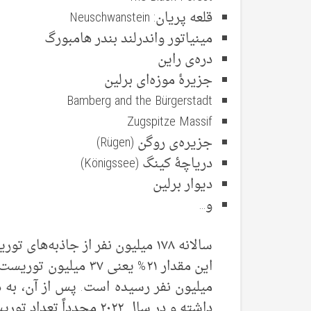
قلعه پریان: Neuschwanstein
مینیاتور واندرلند بندر هامبورگ
دره‌ی راین
جزیرۀ موزه‌ای برلین
Bamberg and the Bürgerstadt
Zugspitze Massif
جزیره‌ی روگن (Rügen)
دریاچۀ کینگ (Königssee)
دیوار برلین
و…
میلیون نفر رسیده است. پس از آن، ب
داشته و در سال ۲۰۲۲ مجدداً تعداد توریست‌های آلمانی به شدت افزایش یافته است.