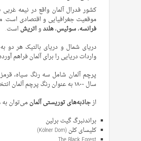
کشور فدرال آلمان واقع در نیمه غربی ق
موقعیت جغرافیایی و اقتصادی است. م
فرانسه
،
سوئیس
،
هلند
و
اتریش
است.
دریای شمال و دریای بالتیک هر دو به
واردات دریایی را برای آلمان فراهم آورده‌ا
پرچم آلمان شامل سه رنگ سیاه، قرمز و 
سال ۱۸۰۰ به عنوان رنگ پرچم آلمان انتخاب شده‌اند.
از
جاذبه‌های توریستی آلمان
می‌توان به م
براندنبرگ گیت برلین
کلیسای کلن (Kölner Dom)
The Black Forest