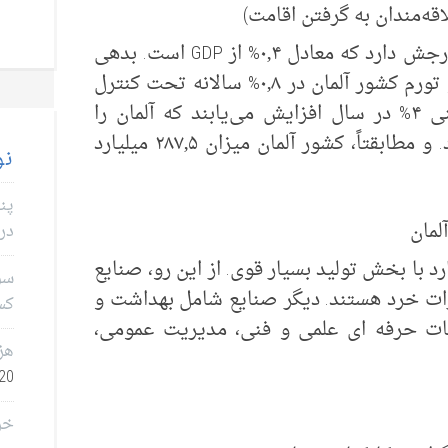
اقه‌مندان به گرفتن اقامت)
آلمان ۲۰ میلیارد دلار درآمد مازاد بر مخارجش دارد که معادل ۰٫۴% از GDP است. بدهی
عمومی آلمان ۷۴٫۷ درصد از GDP بوده و تورم کشور آلمان در ۰٫۸% سالانه تحت کنترل
می‌باشد. صادرات آلمان طبق پیش بینی ۴% در سال افزایش می‌یابند که آلمان را
سومین صادر کننده برتر جهان می‌سازد. و مطابقتاً، کشور آلمان میزان ۲۸۷٫۵ میلیارد
نو
پن
لمان
در 
د با بخش تولید بسیار قوی. از این رو، صنایع
سؤا
رات خرد هستند. دیگر صنایع شامل بهداشت و
کس
ت حرفه ای علمی و فنی، مدیریت عمومی،
هز
0, 2026
خر