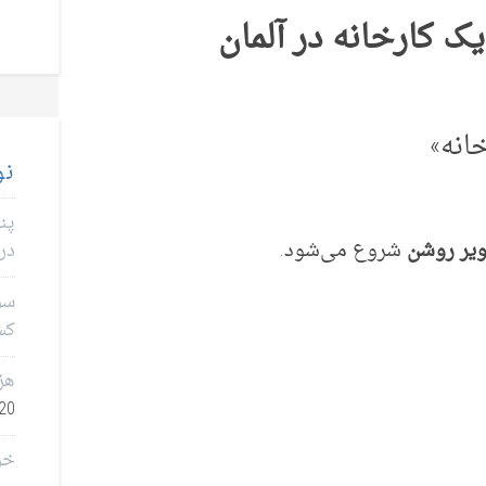
ک کارخانه در آلمان
انه»
نو
پن
یر روشن
شروع می‌شود.
در 
سؤا
کس
هز
0, 2026
خر