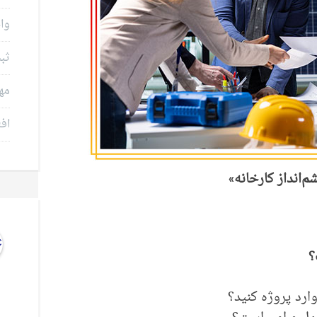
وام
ثب
مه
افت
‌انداز کارخانه»
؟
ارد پروژه کنید؟