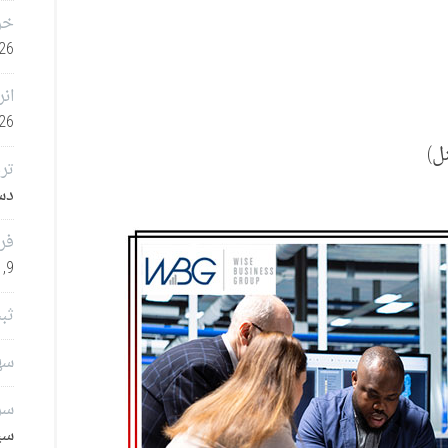
خر
26
انر
26
تر
دسامب
فر
9, 2025
ثب
سهامدا
سرم
سپتا