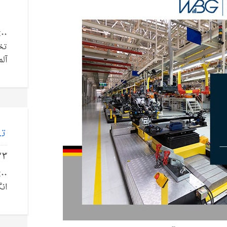
تخ
آلم
تل
۲۳
انگ