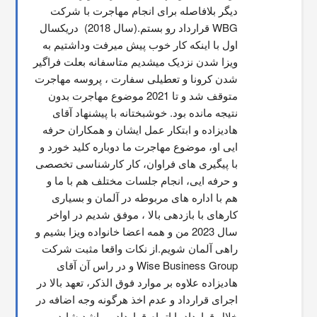
دیگر بلافاصله برای انجام مهاجرت با شرکت 
WBG قرارداد رو بستم.(سال 2018)  دریکسال 
اول با اینکه کار خوب پیش میرفت وداشتیم به 
ویزا شدن نزدیک میشدیم متاسفانه بعلت فراگیر 
شدن کرونا و تعطیلی سفارت ، پروسه مهاجرت 
متوقف شد و تا 2021 موضوع مهاجرت بدون 
نتیجه مانده بود. خوشبختانه با پیشنهاد آقای 
هادیزاده و ابتکار عمل ایشان و همکاران حرفه 
ایی او، موضوع مهاجرت ما دوباره کلید خورد و 
با پیگیری های فراوان، کار کارشناسی تخصصی 
و حرفه ایی، انجام جلسات مختلف هم با ما و 
هم با اداره های مربوطه در آلمان و بسیاری 
کارهای با بازدهی بالا ، موفق شدیم در اواخر 
سال 2023 من و همه اعضا خانواده ویزا بشیم و 
راهی آلمان شویم.از نکات واقعا مثبت شرکت 
Wise Business Group و در راس آن آقای 
هادیزاده علاوه بر موارد فوق الذکر، تعهد بالا در 
اجرای قرارداد و عدم اخذ هرگونه وجه اضافه در 
خلال قرارداد یا اتمام قرارداد میباشد.شاید 