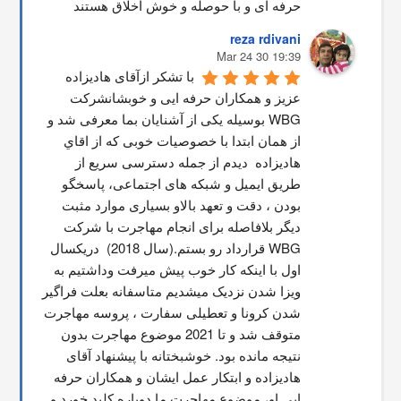
حرفه ای و با حوصله و خوش اخلاق هستند
reza rdivani
19:39 30 Mar 24
با تشکر ازآقای هادیزاده 
عزیز و همکاران حرفه ایی و خوبشانشركت 
WBG بوسیله یکی از آشنایان بما معرفی شد و 
از همان ابتدا با خصوصیات خوبی که از اقاي 
هاديزاده  دیدم از جمله دسترسی سریع از 
طریق ایمیل و شبکه های اجتماعی، پاسخگو 
بودن ، دقت و تعهد بالاو بسیاری موارد مثبت 
دیگر بلافاصله برای انجام مهاجرت با شرکت 
WBG قرارداد رو بستم.(سال 2018)  دریکسال 
اول با اینکه کار خوب پیش میرفت وداشتیم به 
ویزا شدن نزدیک میشدیم متاسفانه بعلت فراگیر 
شدن کرونا و تعطیلی سفارت ، پروسه مهاجرت 
متوقف شد و تا 2021 موضوع مهاجرت بدون 
نتیجه مانده بود. خوشبختانه با پیشنهاد آقای 
هادیزاده و ابتکار عمل ایشان و همکاران حرفه 
ایی او، موضوع مهاجرت ما دوباره کلید خورد و 