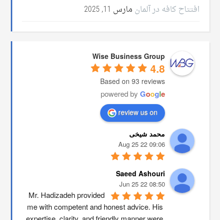
افتتاح کافه در آلمان
مارس 11, 2025
Wise Business Group
4.8
Based on 93 reviews
powered by
G
o
o
g
l
e
review us on
محمد شیخی
09:06 22 Aug 25
Saeed Ashouri
08:50 22 Jun 25
Mr. Hadizadeh provided 
me with competent and honest advice. His 
expertise, clarity, and friendly manner were 