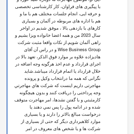
با پیگیری های فراوان، کار کارشناسی تخصصی 
و حرفه ایی، انجام جلسات مختلف هم با ما و 
هم با اداره های مربوطه در آلمان و بسیاری 
کارهای با بازدهی بالا ، موفق شدیم در اواخر 
سال 2023 من و همه اعضا خانواده ویزا بشیم و 
راهی آلمان شویم.از نکات واقعا مثبت شرکت 
Wise Business Group و در راس آن آقای 
هادیزاده علاوه بر موارد فوق الذکر، تعهد بالا در 
اجرای قرارداد و عدم اخذ هرگونه وجه اضافه در 
خلال قرارداد یا اتمام قرارداد میباشد.شاید 
نگرانی که همه ما درانتخاب وکیل و پرونده 
مهاجرتی داریم اینست که شركت هاي مهاجرتي 
وجه پرداختی را دریافت کنند و بدون هیچگونه 
کارمثبتي و با گفتن نشدها، امر مهاجرت متوقف  
شده و در ادامه پول را پس نمي دهند يا 
درخواست مبالغ بالاتر را دارند و یا بسیاری 
موارد کلاهبرداری دیگر که حتی از بسیاری از 
شرکت ها و یا شخص های معروف در امر 