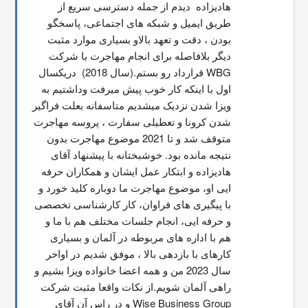
هاديزاده  دیدم از جمله دسترسی سریع از 
طریق ایمیل و شبکه های اجتماعی، پاسخگو 
بودن ، دقت و تعهد بالاو بسیاری موارد مثبت 
دیگر بلافاصله برای انجام مهاجرت با شرکت 
WBG قرارداد رو بستم.(سال 2018)  دریکسال 
اول با اینکه کار خوب پیش میرفت وداشتیم به 
ویزا شدن نزدیک میشدیم متاسفانه بعلت فراگیر 
شدن کرونا و تعطیلی سفارت ، پروسه مهاجرت 
متوقف شد و تا 2021 موضوع مهاجرت بدون 
نتیجه مانده بود. خوشبختانه با پیشنهاد آقای 
هادیزاده و ابتکار عمل ایشان و همکاران حرفه 
ایی او، موضوع مهاجرت ما دوباره کلید خورد و 
با پیگیری های فراوان، کار کارشناسی تخصصی 
و حرفه ایی، انجام جلسات مختلف هم با ما و 
هم با اداره های مربوطه در آلمان و بسیاری 
کارهای با بازدهی بالا ، موفق شدیم در اواخر 
سال 2023 من و همه اعضا خانواده ویزا بشیم و 
راهی آلمان شویم.از نکات واقعا مثبت شرکت 
Wise Business Group و در راس آن آقای 