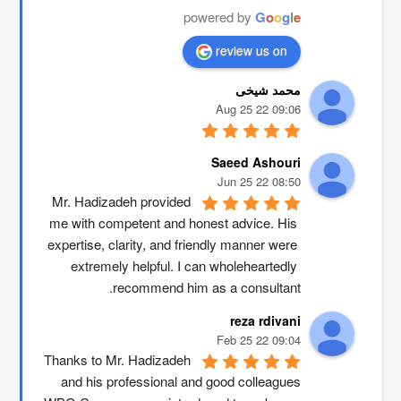
powered by
G
o
o
g
l
e
review us on
محمد شیخی
09:06 22 Aug 25
Saeed Ashouri
08:50 22 Jun 25
Mr. Hadizadeh provided 
me with competent and honest advice. His 
expertise, clarity, and friendly manner were 
extremely helpful. I can wholeheartedly 
recommend him as a consultant.
reza rdivani
09:04 22 Feb 25
Thanks to Mr. Hadizadeh 
and his professional and good colleagues