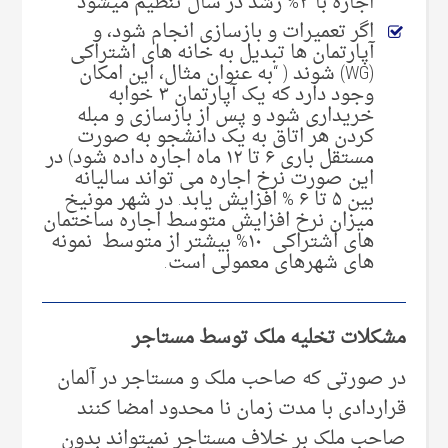
اجاره با ۳% رشد در سال تنظیم میشود
اگر تعمیرات و بازسازی انجام شود، و
آپارتمان ها تبدیل به خانه های اشتراکی
(WG) شوند ( “به عنوان مثال، این امکان
وجود دارد که یک آپارتمان ۳ خوابه
خریداری شود و پس از بازسازی و مبله
کردن هر اتاق به یک دانشجو به صورت
مستقل باری ۶ تا ۱۲ ماه اجاره داده شود) در
این صورت نرخ اجاره می تواند سالیانه
بین ۵ تا ۶ % افزایش یابد. در شهر مونیخ
میزان نرخ افزایش متوسط اجاره ساختمان
های اشتراکی ۱۰% بیشتر از متوسط نمونه
های شهرهای معمولی است.
مشکلات تخلیه ملک توسط مستاجر
در صورتی که صاحب ملک و مستاجر در آلمان
قراردادی با مدت زمان نا محدود امضا کنند
صاحب ملک بر خلاف مستاجر نمیتواند بدون