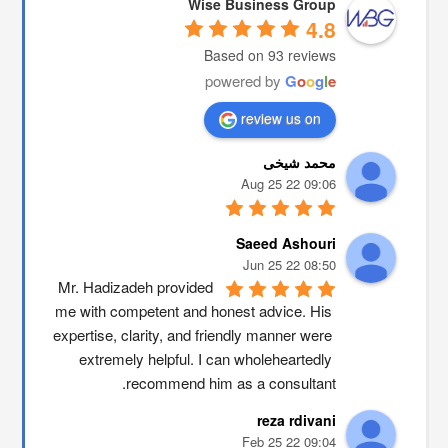
Wise Business Group
4.8
Based on 93 reviews
powered by
G
o
o
g
l
e
review us on
محمد شیخی
09:06 22 Aug 25
Saeed Ashouri
08:50 22 Jun 25
Mr. Hadizadeh provided 
me with competent and honest advice. His 
expertise, clarity, and friendly manner were 
extremely helpful. I can wholeheartedly 
recommend him as a consultant.
reza rdivani
09:04 22 Feb 25