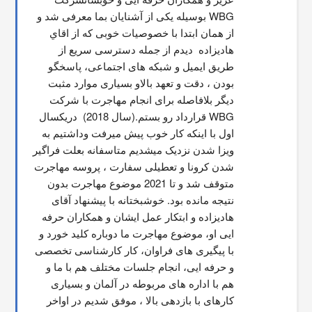
WBG بوسیله یکی از آشنایان بما معرفی شد و 
از همان ابتدا با خصوصیات خوبی که از اقاي 
هاديزاده  دیدم از جمله دسترسی سریع از 
طریق ایمیل و شبکه های اجتماعی، پاسخگو 
بودن ، دقت و تعهد بالاو بسیاری موارد مثبت 
دیگر بلافاصله برای انجام مهاجرت با شرکت 
WBG قرارداد رو بستم.(سال 2018)  دریکسال 
اول با اینکه کار خوب پیش میرفت وداشتیم به 
ویزا شدن نزدیک میشدیم متاسفانه بعلت فراگیر 
شدن کرونا و تعطیلی سفارت ، پروسه مهاجرت 
متوقف شد و تا 2021 موضوع مهاجرت بدون 
نتیجه مانده بود. خوشبختانه با پیشنهاد آقای 
هادیزاده و ابتکار عمل ایشان و همکاران حرفه 
ایی او، موضوع مهاجرت ما دوباره کلید خورد و 
با پیگیری های فراوان، کار کارشناسی تخصصی 
و حرفه ایی، انجام جلسات مختلف هم با ما و 
هم با اداره های مربوطه در آلمان و بسیاری 
کارهای با بازدهی بالا ، موفق شدیم در اواخر 