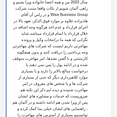
سال 2023 من و همه اعضا خانواده ویزا بشیم و 
راهی آلمان شویم.از نکات واقعا مثبت شرکت 
Wise Business Group و در راس آن آقای 
هادیزاده علاوه بر موارد فوق الذکر، تعهد بالا در 
اجرای قرارداد و عدم اخذ هرگونه وجه اضافه در 
خلال قرارداد یا اتمام قرارداد میباشد.شاید 
نگرانی که همه ما درانتخاب وکیل و پرونده 
مهاجرتی داریم اینست که شركت هاي مهاجرتي 
وجه پرداختی را دریافت کنند و بدون هیچگونه 
کارمثبتي و با گفتن نشدها، امر مهاجرت متوقف  
شده و در ادامه پول را پس نمي دهند يا 
درخواست مبالغ بالاتر را دارند و یا بسیاری 
موارد کلاهبرداری دیگر که حتی از بسیاری از 
شرکت ها و یا شخص های معروف در امر 
مهاجرت شنیده و دیده ایم.ذکر این نکته هم 
ضروریست که خدمات و مشاوره های ایشان 
پس از ویزا شدن هم ادامه داشته و در آلمان هم 
، راهنمایی های ایشان خیلی بما کمک کرده و 
توانستیم بسیاری از استرس های مهاجرت را 