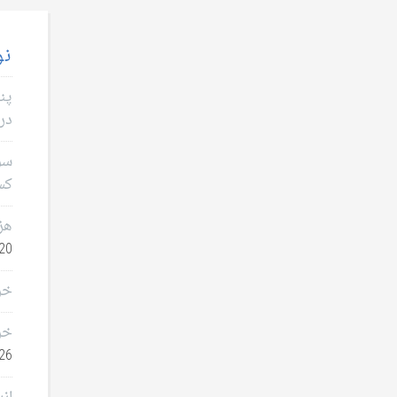
نو
پن
در 
سؤا
کس
هز
0, 2026
خر
خر
26