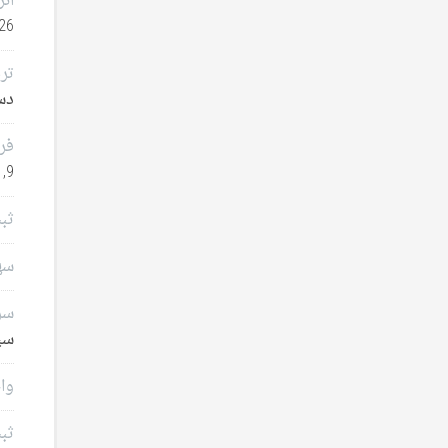
انر
26
تر
دسامب
فر
9, 2025
ثب
سهامدا
سرم
سپتا
وام
ثب