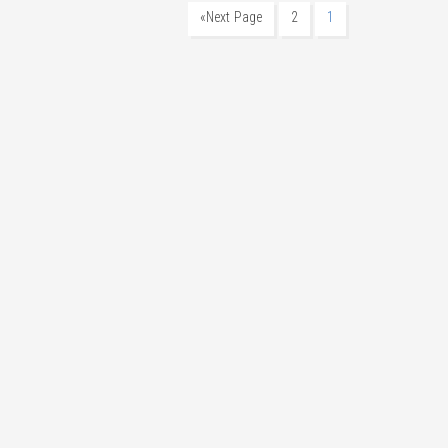
Next Page»
2
1