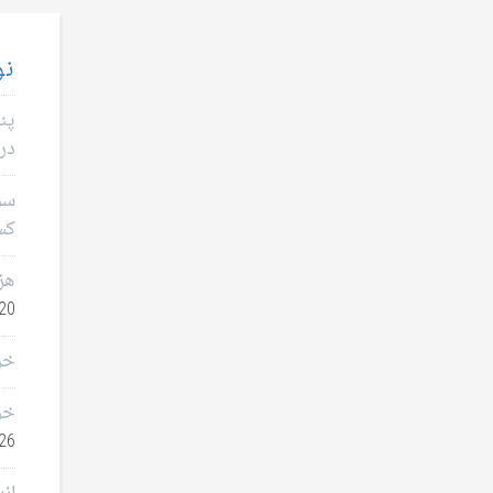
نو
پن
در 
سؤا
کس
هز
0, 2026
خر
خر
26