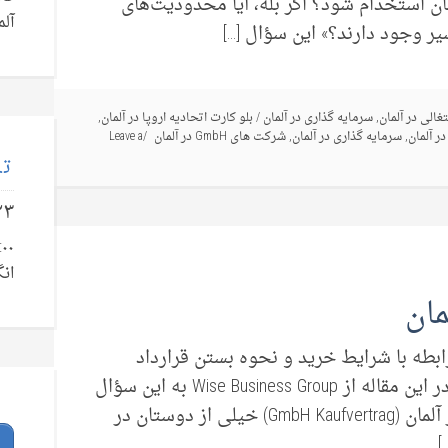
ن استخدام شود؟ اگر بله، آیا محدودیت‌های
آلم
یر وجود دارند؟» این سؤال […]
غالی در آلمان
,
سرمایه گذاری در آلمان
/
بلو کارت اتحادیه اروپا در آلمان
,
ر آلمان
,
سرمایه گذاری در آلمان
,
شرکت های GmbH در آلمان
Leave a
تل
۲۳
انگ
ابطه با شرایط خرید و نحوه بستن قرارداد
خرید یک شرکت GmbH در آلمان می‌باشد. در این مقاله از Wise Business Group به این سؤال
پاسخ خواهیم داد. قرارداد خرید GmbH در آلمان (GmbH Kaufvertrag) خیلی از دوستان در
]