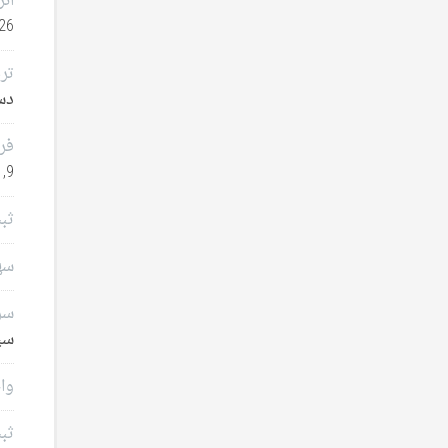
انر
26
تر
دسامب
فر
9, 2025
ثب
سهامدا
سرم
سپتا
وام
ثب