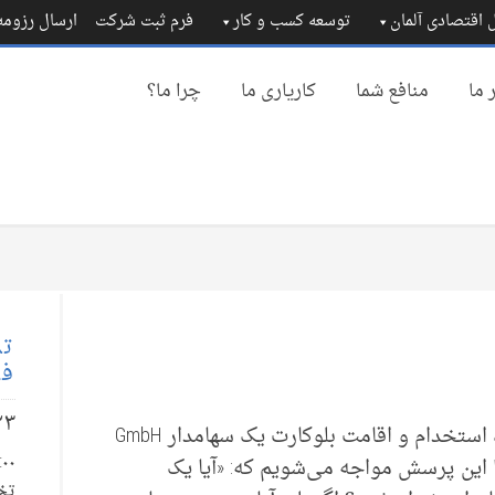
 اقتصادی آلمان
توسعه کسب و کار
فرم ثبت شرکت
ارسال رزوم
 ما
منافع شما
کاریاری ما
چرا ما؟
تم
فا
۲۳
در این مقاله از Wise Business Group درباره استخدام و اقامت بلوکارت یک سهامدار GmbH
 این پرسش مواجه می‌شویم که: «آیا یک
تخ