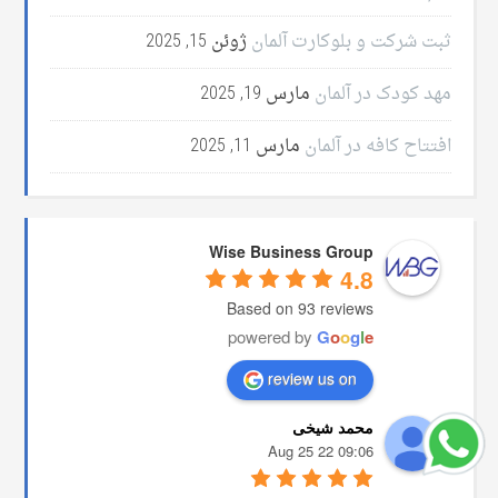
ثبت شرکت و بلوکارت آلمان
ژوئن 15, 2025
مهد کودک در آلمان
مارس 19, 2025
افتتاح کافه در آلمان
مارس 11, 2025
Wise Business Group
4.8
Based on 93 reviews
powered by
G
o
o
g
l
e
review us on
محمد شیخی
09:06 22 Aug 25