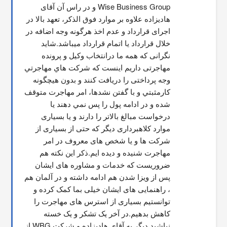
Wise Business Group و در راس آن آقای 
هادیزاده علاوه بر موارد فوق الذکر، تعهد بالا در 
اجرای قرارداد و عدم اخذ هرگونه وجه اضافه در 
خلال قرارداد یا اتمام قرارداد میباشد.شاید 
نگرانی که همه ما درانتخاب وکیل و پرونده 
مهاجرتی داریم اینست که شركت هاي مهاجرتي 
وجه پرداختی را دریافت کنند و بدون هیچگونه 
کارمثبتي و با گفتن نشدها، امر مهاجرت متوقف  
شده و در ادامه پول را پس نمي دهند يا 
درخواست مبالغ بالاتر را دارند و یا بسیاری 
موارد کلاهبرداری دیگر که حتی از بسیاری از 
شرکت ها و یا شخص های معروف در امر 
مهاجرت شنیده و دیده ایم.ذکر این نکته هم 
ضروریست که خدمات و مشاوره های ایشان 
پس از ویزا شدن هم ادامه داشته و در آلمان هم 
، راهنمایی های ایشان خیلی بما کمک کرده و 
توانستیم بسیاری از استرس های مهاجرت را 
کاهش بدهیم.در آخر یک تشکر و یک خسته 
نباشید دیگر به آقای هادیزاده و شرکت WBG از 