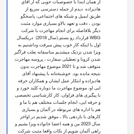
از همان ابتدا با خصوصیات خوبی که از اقاي 
هاديزاده  دیدم از جمله دسترسی سریع از 
طریق ایمیل و شبکه های اجتماعی، پاسخگو 
بودن ، دقت و تعهد بالاو بسیاری موارد مثبت 
دیگر بلافاصله برای انجام مهاجرت با شرکت 
WBG قرارداد رو بستم.(سال 2018)  دریکسال 
اول با اینکه کار خوب پیش میرفت وداشتیم به 
ویزا شدن نزدیک میشدیم متاسفانه بعلت فراگیر 
شدن کرونا و تعطیلی سفارت ، پروسه مهاجرت 
متوقف شد و تا 2021 موضوع مهاجرت بدون 
نتیجه مانده بود. خوشبختانه با پیشنهاد آقای 
هادیزاده و ابتکار عمل ایشان و همکاران حرفه 
ایی او، موضوع مهاجرت ما دوباره کلید خورد و 
با پیگیری های فراوان، کار کارشناسی تخصصی 
و حرفه ایی، انجام جلسات مختلف هم با ما و 
هم با اداره های مربوطه در آلمان و بسیاری 
کارهای با بازدهی بالا ، موفق شدیم در اواخر 
سال 2023 من و همه اعضا خانواده ویزا بشیم و 
راهی آلمان شویم.از نکات واقعا مثبت شرکت 