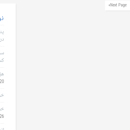
Next Page»
نو
پن
در 
سؤا
کس
هز
0, 2026
خر
خر
26