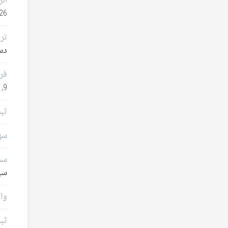
انر
26
تر
دسامب
فر
9, 2025
ثب
سهامدا
سرم
سپتا
وام
ثب