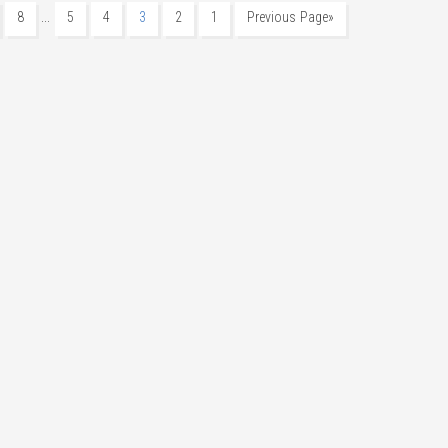
…
8
5
4
3
2
1
«Previous Page