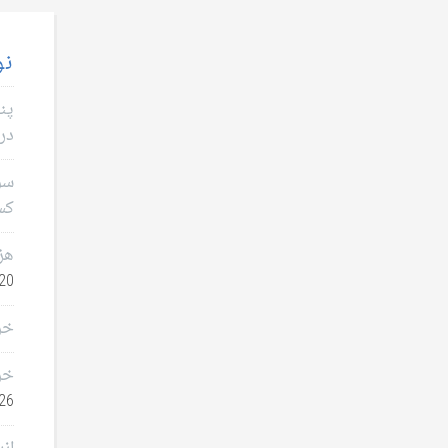
نو
پن
در 
سؤا
کس
هز
0, 2026
خر
خر
26