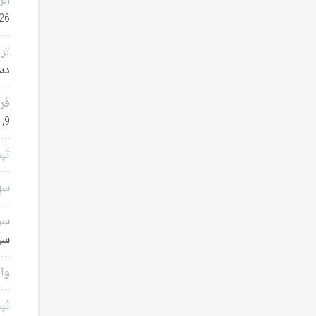
انر
26
تر
دسامب
فر
9, 2025
ثب
سهامدا
سرم
سپتا
وام
ثب