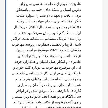
هاديزاده  دیدم از جمله دسترسی سریع از 
طریق ایمیل و شبکه های اجتماعی، پاسخگو 
بودن ، دقت و تعهد بالاو بسیاری موارد مثبت 
دیگر بلافاصله برای انجام مهاجرت با شرکت 
WBG قرارداد رو بستم.(سال 2018)  دریکسال 
اول با اینکه کار خوب پیش میرفت وداشتیم به 
ویزا شدن نزدیک میشدیم متاسفانه بعلت فراگیر 
شدن کرونا و تعطیلی سفارت ، پروسه مهاجرت 
متوقف شد و تا 2021 موضوع مهاجرت بدون 
نتیجه مانده بود. خوشبختانه با پیشنهاد آقای 
هادیزاده و ابتکار عمل ایشان و همکاران حرفه 
ایی او، موضوع مهاجرت ما دوباره کلید خورد و 
با پیگیری های فراوان، کار کارشناسی تخصصی 
و حرفه ایی، انجام جلسات مختلف هم با ما و 
هم با اداره های مربوطه در آلمان و بسیاری 
کارهای با بازدهی بالا ، موفق شدیم در اواخر 
سال 2023 من و همه اعضا خانواده ویزا بشیم و 
راهی آلمان شویم.از نکات واقعا مثبت شرکت 
Wise Business Group و در راس آن آقای 