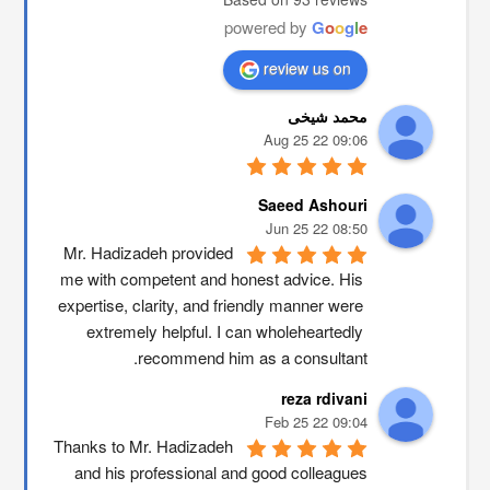
powered by
G
o
o
g
l
e
review us on
محمد شیخی
09:06 22 Aug 25
Saeed Ashouri
08:50 22 Jun 25
Mr. Hadizadeh provided 
me with competent and honest advice. His 
expertise, clarity, and friendly manner were 
extremely helpful. I can wholeheartedly 
recommend him as a consultant.
reza rdivani
09:04 22 Feb 25
Thanks to Mr. Hadizadeh 
and his professional and good colleagues