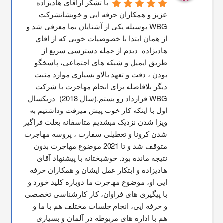
با تشکر ازآقای هادیزاده 
عزیز و همکاران حرفه ایی و خوبشانشركت 
WBG بوسیله یکی از آشنایان بما معرفی شد و 
از همان ابتدا با خصوصیات خوبی که از اقاي 
هاديزاده  دیدم از جمله دسترسی سریع از 
طریق ایمیل و شبکه های اجتماعی، پاسخگو 
بودن ، دقت و تعهد بالاو بسیاری موارد مثبت 
دیگر بلافاصله برای انجام مهاجرت با شرکت 
WBG قرارداد رو بستم.(سال 2018)  دریکسال 
اول با اینکه کار خوب پیش میرفت وداشتیم به 
ویزا شدن نزدیک میشدیم متاسفانه بعلت فراگیر 
شدن کرونا و تعطیلی سفارت ، پروسه مهاجرت 
متوقف شد و تا 2021 موضوع مهاجرت بدون 
نتیجه مانده بود. خوشبختانه با پیشنهاد آقای 
هادیزاده و ابتکار عمل ایشان و همکاران حرفه 
ایی او، موضوع مهاجرت ما دوباره کلید خورد و 
با پیگیری های فراوان، کار کارشناسی تخصصی 
و حرفه ایی، انجام جلسات مختلف هم با ما و 
هم با اداره های مربوطه در آلمان و بسیاری 