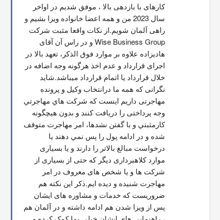
کارهای با بازدهی بالا ، موفق شدیم در اواخر 
سال 2023 من و همه اعضا خانواده ویزا بشیم و 
راهی آلمان شویم.از نکات واقعا مثبت شرکت 
Wise Business Group و در راس آن آقای 
هادیزاده علاوه بر موارد فوق الذکر، تعهد بالا در 
اجرای قرارداد و عدم اخذ هرگونه وجه اضافه در 
خلال قرارداد یا اتمام قرارداد میباشد.شاید 
نگرانی که همه ما درانتخاب وکیل و پرونده 
مهاجرتی داریم اینست که شركت هاي مهاجرتي 
وجه پرداختی را دریافت کنند و بدون هیچگونه 
کارمثبتي و با گفتن نشدها، امر مهاجرت متوقف  
شده و در ادامه پول را پس نمي دهند يا 
درخواست مبالغ بالاتر را دارند و یا بسیاری 
موارد کلاهبرداری دیگر که حتی از بسیاری از 
شرکت ها و یا شخص های معروف در امر 
مهاجرت شنیده و دیده ایم.ذکر این نکته هم 
ضروریست که خدمات و مشاوره های ایشان 
پس از ویزا شدن هم ادامه داشته و در آلمان هم 
، راهنمایی های ایشان خیلی بما کمک کرده و 