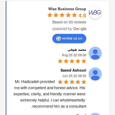
Wise Business Group
4.8
Based on 93 reviews
powered by
G
o
o
g
l
e
review us on
محمد شیخی
09:06 22 Aug 25
Saeed Ashouri
08:50 22 Jun 25
Mr. Hadizadeh provided 
me with competent and honest advice. His 
expertise, clarity, and friendly manner were 
extremely helpful. I can wholeheartedly 
recommend him as a consultant.