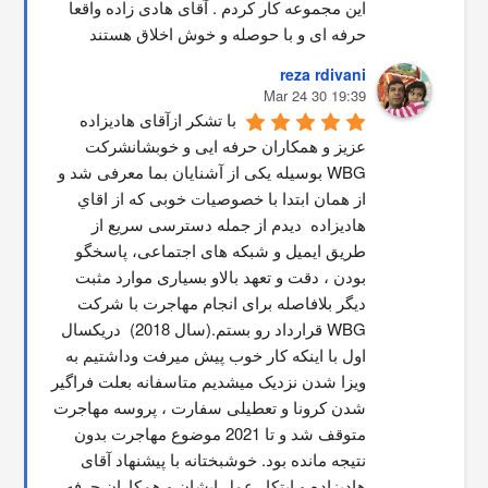
این مجموعه کار کردم . آقای هادی زاده واقعا 
حرفه ای و با حوصله و خوش اخلاق هستند
reza rdivani
19:39 30 Mar 24
با تشکر ازآقای هادیزاده 
عزیز و همکاران حرفه ایی و خوبشانشركت 
WBG بوسیله یکی از آشنایان بما معرفی شد و 
از همان ابتدا با خصوصیات خوبی که از اقاي 
هاديزاده  دیدم از جمله دسترسی سریع از 
طریق ایمیل و شبکه های اجتماعی، پاسخگو 
بودن ، دقت و تعهد بالاو بسیاری موارد مثبت 
دیگر بلافاصله برای انجام مهاجرت با شرکت 
WBG قرارداد رو بستم.(سال 2018)  دریکسال 
اول با اینکه کار خوب پیش میرفت وداشتیم به 
ویزا شدن نزدیک میشدیم متاسفانه بعلت فراگیر 
شدن کرونا و تعطیلی سفارت ، پروسه مهاجرت 
متوقف شد و تا 2021 موضوع مهاجرت بدون 
نتیجه مانده بود. خوشبختانه با پیشنهاد آقای 
هادیزاده و ابتکار عمل ایشان و همکاران حرفه 