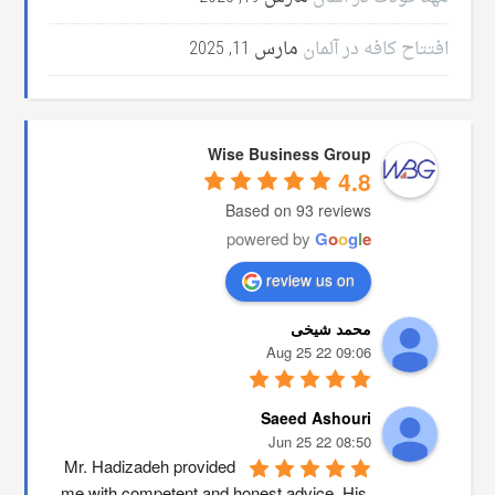
افتتاح کافه در آلمان
مارس 11, 2025
Wise Business Group
4.8
Based on 93 reviews
powered by
G
o
o
g
l
e
review us on
محمد شیخی
09:06 22 Aug 25
Saeed Ashouri
08:50 22 Jun 25
Mr. Hadizadeh provided 
me with competent and honest advice. His 