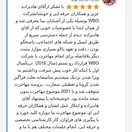
با تشکر ازآقای هادیزاده 
عزیز و همکاران حرفه ایی و خوبشانشركت 
WBG بوسیله یکی از آشنایان بما معرفی شد و 
از همان ابتدا با خصوصیات خوبی که از اقاي 
هاديزاده  دیدم از جمله دسترسی سریع از 
طریق ایمیل و شبکه های اجتماعی، پاسخگو 
بودن ، دقت و تعهد بالاو بسیاری موارد مثبت 
دیگر بلافاصله برای انجام مهاجرت با شرکت 
WBG قرارداد رو بستم.(سال 2018)  دریکسال 
اول با اینکه کار خوب پیش میرفت وداشتیم به 
ویزا شدن نزدیک میشدیم متاسفانه بعلت فراگیر 
شدن کرونا و تعطیلی سفارت ، پروسه مهاجرت 
متوقف شد و تا 2021 موضوع مهاجرت بدون 
نتیجه مانده بود. خوشبختانه با پیشنهاد آقای 
هادیزاده و ابتکار عمل ایشان و همکاران حرفه 
ایی او، موضوع مهاجرت ما دوباره کلید خورد و 
با پیگیری های فراوان، کار کارشناسی تخصصی 
و حرفه ایی، انجام جلسات مختلف هم با ما و 