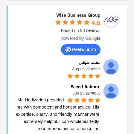
Wise Business Group
4.8
Based on 93 reviews
powered by
G
o
o
g
l
e
review us on
محمد شیخی
09:06 22 Aug 25
Saeed Ashouri
08:50 22 Jun 25
Mr. Hadizadeh provided 
me with competent and honest advice. His 
expertise, clarity, and friendly manner were 
extremely helpful. I can wholeheartedly 
recommend him as a consultant.