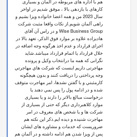
هم با اداره های مربوطه در آلمان و بسیاری 
کارهای با بازدهی بالا ، موفق شدیم در اواخر 
سال 2023 من و همه اعضا خانواده ویزا بشیم و 
راهی آلمان شویم.از نکات واقعا مثبت شرکت 
Wise Business Group و در راس آن آقای 
هادیزاده علاوه بر موارد فوق الذکر، تعهد بالا در 
اجرای قرارداد و عدم اخذ هرگونه وجه اضافه در 
خلال قرارداد یا اتمام قرارداد میباشد.شاید 
نگرانی که همه ما درانتخاب وکیل و پرونده 
مهاجرتی داریم اینست که شركت هاي مهاجرتي 
وجه پرداختی را دریافت کنند و بدون هیچگونه 
کارمثبتي و با گفتن نشدها، امر مهاجرت متوقف  
شده و در ادامه پول را پس نمي دهند يا 
درخواست مبالغ بالاتر را دارند و یا بسیاری 
موارد کلاهبرداری دیگر که حتی از بسیاری از 
شرکت ها و یا شخص های معروف در امر 
مهاجرت شنیده و دیده ایم.ذکر این نکته هم 
ضروریست که خدمات و مشاوره های ایشان 
پس از ویزا شدن هم ادامه داشته و در آلمان هم 