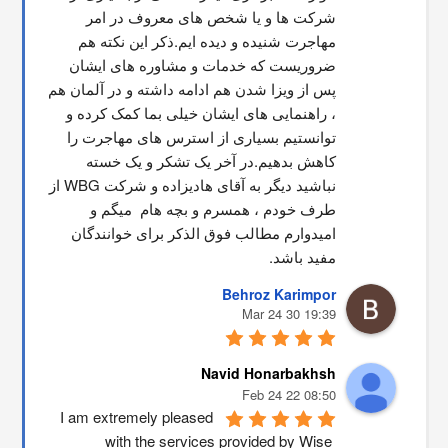
شرکت ها و یا شخص های معروف در امر 
مهاجرت شنیده و دیده ایم.ذکر این نکته هم 
ضروریست که خدمات و مشاوره های ایشان 
پس از ویزا شدن هم ادامه داشته و در آلمان هم 
، راهنمایی های ایشان خیلی بما کمک کرده و 
توانستیم بسیاری از استرس های مهاجرت را 
کاهش بدهیم.در آخر یک تشکر و یک خسته 
نباشید دیگر به آقای هادیزاده و شرکت WBG از 
طرف خودم ، همسرم و بچه هام  میگم و 
امیدوارم مطالب فوق الذکر برای خوانندگان 
مفید باشد.
Behroz Karimpor
19:39 30 Mar 24
Navid Honarbakhsh
08:50 22 Feb 24
I am extremely pleased 
with the services provided by Wise 