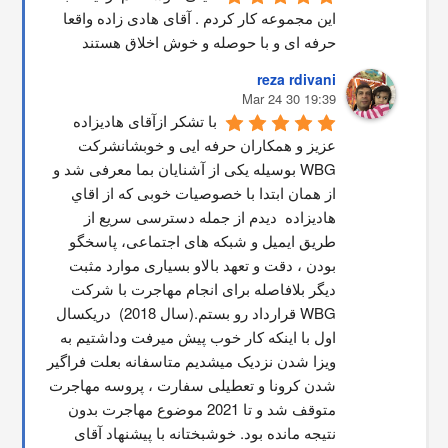
این مجموعه کار کردم . آقای هادی زاده واقعا 
حرفه ای و با حوصله و خوش اخلاق هستند
reza rdivani
19:39 30 Mar 24
با تشکر ازآقای هادیزاده 
عزیز و همکاران حرفه ایی و خوبشانشركت 
WBG بوسیله یکی از آشنایان بما معرفی شد و 
از همان ابتدا با خصوصیات خوبی که از اقاي 
هاديزاده  دیدم از جمله دسترسی سریع از 
طریق ایمیل و شبکه های اجتماعی، پاسخگو 
بودن ، دقت و تعهد بالاو بسیاری موارد مثبت 
دیگر بلافاصله برای انجام مهاجرت با شرکت 
WBG قرارداد رو بستم.(سال 2018)  دریکسال 
اول با اینکه کار خوب پیش میرفت وداشتیم به 
ویزا شدن نزدیک میشدیم متاسفانه بعلت فراگیر 
شدن کرونا و تعطیلی سفارت ، پروسه مهاجرت 
متوقف شد و تا 2021 موضوع مهاجرت بدون 
نتیجه مانده بود. خوشبختانه با پیشنهاد آقای 