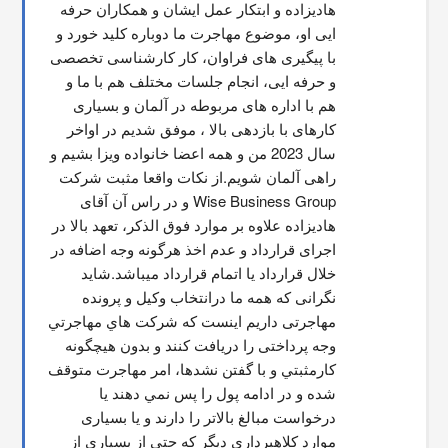
هادیزاده و ابتکار عمل ایشان و همکاران حرفه 
ایی او، موضوع مهاجرت ما دوباره کلید خورد و 
با پیگیری های فراوان، کار کارشناسی تخصصی 
و حرفه ایی، انجام جلسات مختلف هم با ما و 
هم با اداره های مربوطه در آلمان و بسیاری 
کارهای با بازدهی بالا ، موفق شدیم در اواخر 
سال 2023 من و همه اعضا خانواده ویزا بشیم و 
راهی آلمان شویم.از نکات واقعا مثبت شرکت 
Wise Business Group و در راس آن آقای 
هادیزاده علاوه بر موارد فوق الذکر، تعهد بالا در 
اجرای قرارداد و عدم اخذ هرگونه وجه اضافه در 
خلال قرارداد یا اتمام قرارداد میباشد.شاید 
نگرانی که همه ما درانتخاب وکیل و پرونده 
مهاجرتی داریم اینست که شركت هاي مهاجرتي 
وجه پرداختی را دریافت کنند و بدون هیچگونه 
کارمثبتي و با گفتن نشدها، امر مهاجرت متوقف  
شده و در ادامه پول را پس نمي دهند يا 
درخواست مبالغ بالاتر را دارند و یا بسیاری 
موارد کلاهبرداری دیگر که حتی از بسیاری از 