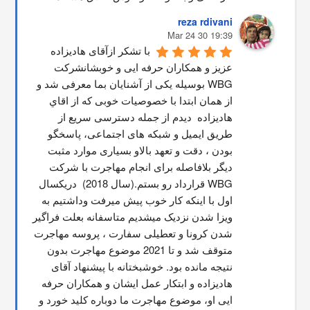
reza rdivani
19:39 30 Mar 24
با تشکر ازآقای هادیزاده 
عزیز و همکاران حرفه ایی و خوبشانشركت 
WBG بوسیله یکی از آشنایان بما معرفی شد و 
از همان ابتدا با خصوصیات خوبی که از اقاي 
هاديزاده  دیدم از جمله دسترسی سریع از 
طریق ایمیل و شبکه های اجتماعی، پاسخگو 
بودن ، دقت و تعهد بالاو بسیاری موارد مثبت 
دیگر بلافاصله برای انجام مهاجرت با شرکت 
WBG قرارداد رو بستم.(سال 2018)  دریکسال 
اول با اینکه کار خوب پیش میرفت وداشتیم به 
ویزا شدن نزدیک میشدیم متاسفانه بعلت فراگیر 
شدن کرونا و تعطیلی سفارت ، پروسه مهاجرت 
متوقف شد و تا 2021 موضوع مهاجرت بدون 
نتیجه مانده بود. خوشبختانه با پیشنهاد آقای 
هادیزاده و ابتکار عمل ایشان و همکاران حرفه 
ایی او، موضوع مهاجرت ما دوباره کلید خورد و 