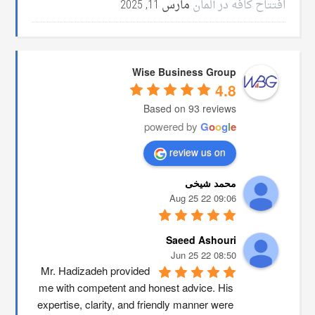
افتتاح کافه در آلمان
مارس 11, 2025
Wise Business Group
4.8
Based on 93 reviews
powered by
G
o
o
g
l
e
review us on
محمد شیخی
09:06 22 Aug 25
Saeed Ashouri
08:50 22 Jun 25
Mr. Hadizadeh provided 
me with competent and honest advice. His 
expertise, clarity, and friendly manner were 