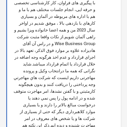
با پیگیری های فراوان، کار کارشناسی تخصصی 
و حرفه ایی، انجام جلسات مختلف هم با ما و 
هم با اداره های مربوطه در آلمان و بسیاری 
کارهای با بازدهی بالا ، موفق شدیم در اواخر 
سال 2023 من و همه اعضا خانواده ویزا بشیم و 
راهی آلمان شویم.از نکات واقعا مثبت شرکت 
Wise Business Group و در راس آن آقای 
هادیزاده علاوه بر موارد فوق الذکر، تعهد بالا در 
اجرای قرارداد و عدم اخذ هرگونه وجه اضافه در 
خلال قرارداد یا اتمام قرارداد میباشد.شاید 
نگرانی که همه ما درانتخاب وکیل و پرونده 
مهاجرتی داریم اینست که شركت هاي مهاجرتي 
وجه پرداختی را دریافت کنند و بدون هیچگونه 
کارمثبتي و با گفتن نشدها، امر مهاجرت متوقف  
شده و در ادامه پول را پس نمي دهند يا 
درخواست مبالغ بالاتر را دارند و یا بسیاری 
موارد کلاهبرداری دیگر که حتی از بسیاری از 
شرکت ها و یا شخص های معروف در امر 
مهاجرت شنیده و دیده ایم.ذکر این نکته هم 