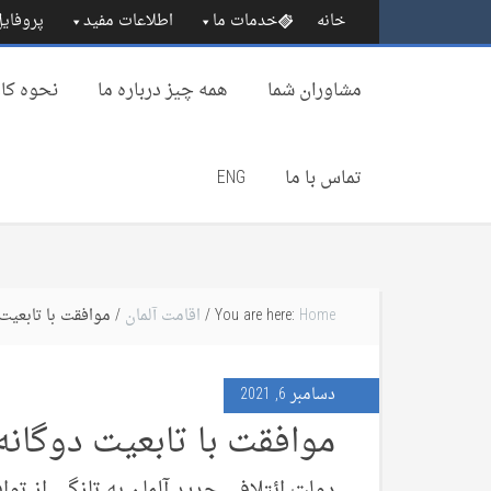
خانه
خدمات ما
اطلاعات مفید
پروفایل
مشاوران شما
همه چیز درباره‌ ما
نحوه کار
تماس با ما
ENG
Home
You are here:
/
اقامت آلمان
/ موافقت با تابعیت 
دسامبر 6, 2021
موافقت با تابعیت دوگانه 
دولت ائتلافی جدید آلمان به تازگی از توا