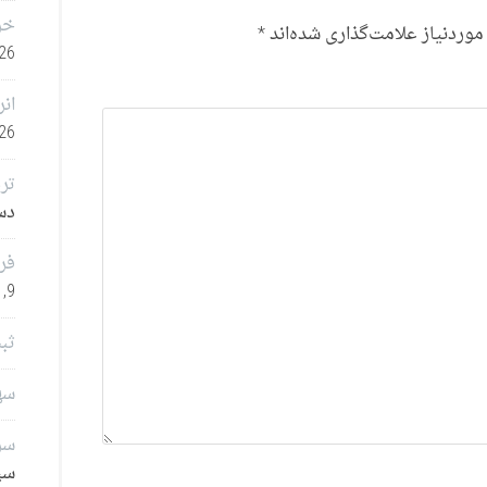
خر
وردنیاز علامت‌گذاری شده‌اند
*
26
انر
26
تر
دسامب
فر
9, 2025
ثب
سهامدا
سرم
سپتا