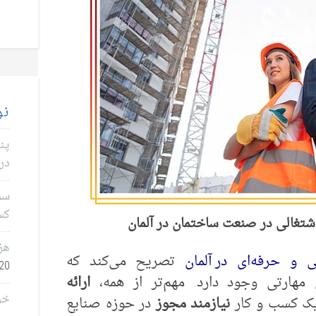
نو
پن
در 
سؤا
کس
شتغالی در صنعت ساختمان در آلمان
هز
 حرفه‌ای در آلمان
0, 2026
هارتی وجود دارد. مهم‌تر از همه،
خر
ک کسب و کار
نیازمند مجوز