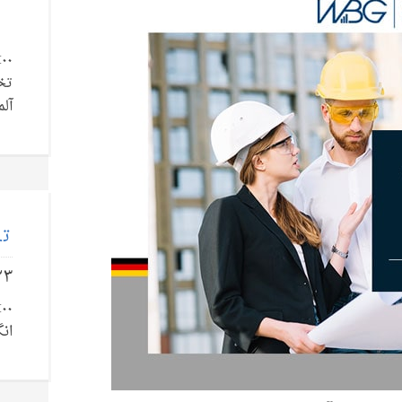
تخ
آلم
تل
۲۳
انگ