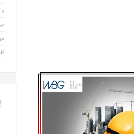
وام
ثب
مه
افت