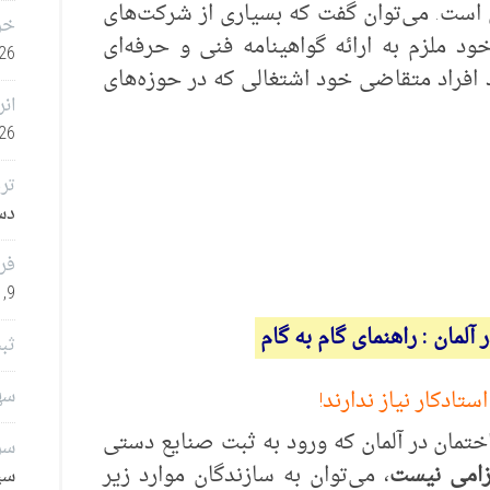
خر
26
انر
26
تر
دسامب
فر
9, 2025
آلمان : راهنمای گام به گام
ثب
سهامدا
ادکار نیاز ندارند!
سرم
زامی نیست
سپتا