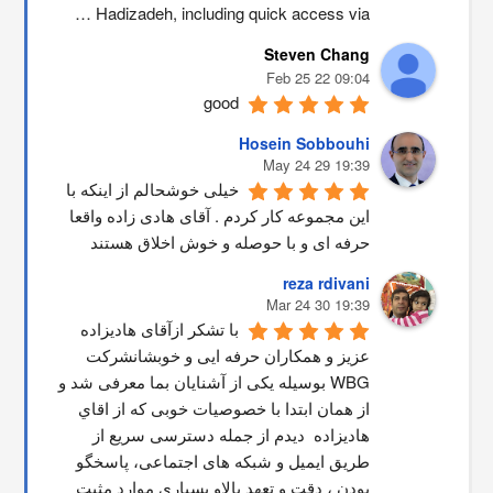
Hadizadeh, including quick access via …
Steven Chang
09:04 22 Feb 25
good
Hosein Sobbouhi
19:39 29 May 24
خیلی خوشحالم از اینکه با 
این مجموعه کار کردم . آقای هادی زاده واقعا 
حرفه ای و با حوصله و خوش اخلاق هستند
reza rdivani
19:39 30 Mar 24
با تشکر ازآقای هادیزاده 
عزیز و همکاران حرفه ایی و خوبشانشركت 
WBG بوسیله یکی از آشنایان بما معرفی شد و 
از همان ابتدا با خصوصیات خوبی که از اقاي 
هاديزاده  دیدم از جمله دسترسی سریع از 
طریق ایمیل و شبکه های اجتماعی، پاسخگو 
بودن ، دقت و تعهد بالاو بسیاری موارد مثبت 