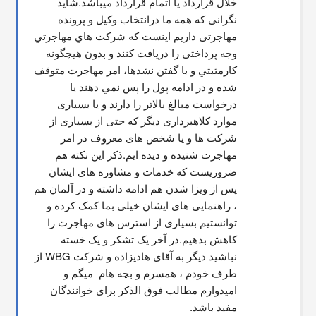
خلال قرارداد یا اتمام قرارداد میباشد.شاید 
نگرانی که همه ما درانتخاب وکیل و پرونده 
مهاجرتی داریم اینست که شركت هاي مهاجرتي 
وجه پرداختی را دریافت کنند و بدون هیچگونه 
کارمثبتي و با گفتن نشدها، امر مهاجرت متوقف  
شده و در ادامه پول را پس نمي دهند يا 
درخواست مبالغ بالاتر را دارند و یا بسیاری 
موارد کلاهبرداری دیگر که حتی از بسیاری از 
شرکت ها و یا شخص های معروف در امر 
مهاجرت شنیده و دیده ایم.ذکر این نکته هم 
ضروریست که خدمات و مشاوره های ایشان 
پس از ویزا شدن هم ادامه داشته و در آلمان هم 
، راهنمایی های ایشان خیلی بما کمک کرده و 
توانستیم بسیاری از استرس های مهاجرت را 
کاهش بدهیم.در آخر یک تشکر و یک خسته 
نباشید دیگر به آقای هادیزاده و شرکت WBG از 
طرف خودم ، همسرم و بچه هام  میگم و 
امیدوارم مطالب فوق الذکر برای خوانندگان 
مفید باشد.