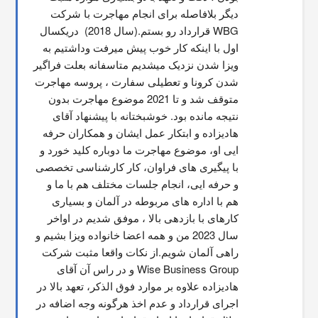
دیگر بلافاصله برای انجام مهاجرت با شرکت 
WBG قرارداد رو بستم.(سال 2018)  دریکسال 
اول با اینکه کار خوب پیش میرفت وداشتیم به 
ویزا شدن نزدیک میشدیم متاسفانه بعلت فراگیر 
شدن کرونا و تعطیلی سفارت ، پروسه مهاجرت 
متوقف شد و تا 2021 موضوع مهاجرت بدون 
نتیجه مانده بود. خوشبختانه با پیشنهاد آقای 
هادیزاده و ابتکار عمل ایشان و همکاران حرفه 
ایی او، موضوع مهاجرت ما دوباره کلید خورد و 
با پیگیری های فراوان، کار کارشناسی تخصصی 
و حرفه ایی، انجام جلسات مختلف هم با ما و 
هم با اداره های مربوطه در آلمان و بسیاری 
کارهای با بازدهی بالا ، موفق شدیم در اواخر 
سال 2023 من و همه اعضا خانواده ویزا بشیم و 
راهی آلمان شویم.از نکات واقعا مثبت شرکت 
Wise Business Group و در راس آن آقای 
هادیزاده علاوه بر موارد فوق الذکر، تعهد بالا در 
اجرای قرارداد و عدم اخذ هرگونه وجه اضافه در 