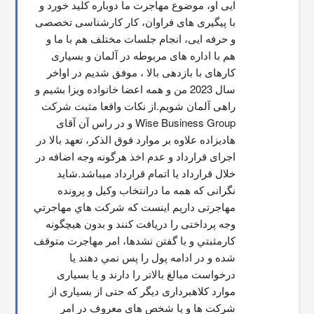
ایی او، موضوع مهاجرت ما دوباره کلید خورد و 
با پیگیری های فراوان، کار کارشناسی تخصصی 
و حرفه ایی، انجام جلسات مختلف هم با ما و 
هم با اداره های مربوطه در آلمان و بسیاری 
کارهای با بازدهی بالا ، موفق شدیم در اواخر 
سال 2023 من و همه اعضا خانواده ویزا بشیم و 
راهی آلمان شویم.از نکات واقعا مثبت شرکت 
Wise Business Group و در راس آن آقای 
هادیزاده علاوه بر موارد فوق الذکر، تعهد بالا در 
اجرای قرارداد و عدم اخذ هرگونه وجه اضافه در 
خلال قرارداد یا اتمام قرارداد میباشد.شاید 
نگرانی که همه ما درانتخاب وکیل و پرونده 
مهاجرتی داریم اینست که شركت هاي مهاجرتي 
وجه پرداختی را دریافت کنند و بدون هیچگونه 
کارمثبتي و با گفتن نشدها، امر مهاجرت متوقف  
شده و در ادامه پول را پس نمي دهند يا 
درخواست مبالغ بالاتر را دارند و یا بسیاری 
موارد کلاهبرداری دیگر که حتی از بسیاری از 
شرکت ها و یا شخص های معروف در امر 