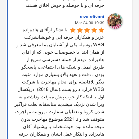
حرفه ای و با حوصله و خوش اخلاق هستند
reza rdivani
19:39 30 Mar 24
با تشکر ازآقای هادیزاده 
عزیز و همکاران حرفه ایی و خوبشانشركت 
WBG بوسیله یکی از آشنایان بما معرفی شد و 
از همان ابتدا با خصوصیات خوبی که از اقاي 
هاديزاده  دیدم از جمله دسترسی سریع از 
طریق ایمیل و شبکه های اجتماعی، پاسخگو 
بودن ، دقت و تعهد بالاو بسیاری موارد مثبت 
دیگر بلافاصله برای انجام مهاجرت با شرکت 
WBG قرارداد رو بستم.(سال 2018)  دریکسال 
اول با اینکه کار خوب پیش میرفت وداشتیم به 
ویزا شدن نزدیک میشدیم متاسفانه بعلت فراگیر 
شدن کرونا و تعطیلی سفارت ، پروسه مهاجرت 
متوقف شد و تا 2021 موضوع مهاجرت بدون 
نتیجه مانده بود. خوشبختانه با پیشنهاد آقای 
هادیزاده و ابتکار عمل ایشان و همکاران حرفه 