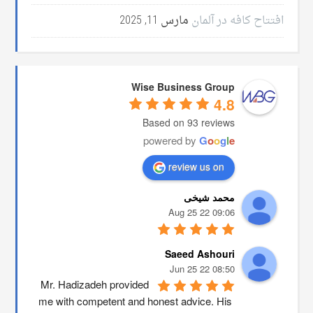
افتتاح کافه در آلمان
مارس 11, 2025
Wise Business Group
4.8
Based on 93 reviews
powered by
G
o
o
g
l
e
review us on
محمد شیخی
09:06 22 Aug 25
Saeed Ashouri
08:50 22 Jun 25
Mr. Hadizadeh provided 
me with competent and honest advice. His 