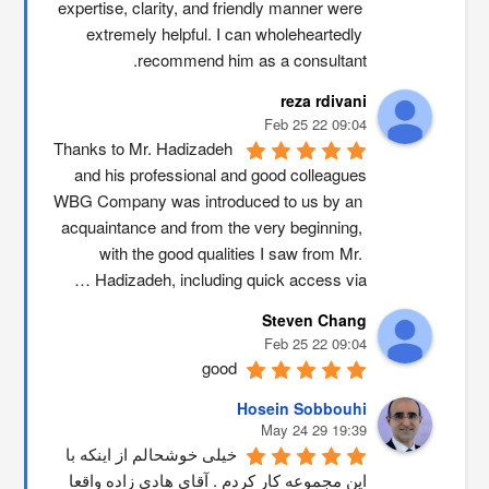
expertise, clarity, and friendly manner were 
extremely helpful. I can wholeheartedly 
recommend him as a consultant.
reza rdivani
09:04 22 Feb 25
Thanks to Mr. Hadizadeh 
and his professional and good colleagues
WBG Company was introduced to us by an 
acquaintance and from the very beginning, 
with the good qualities I saw from Mr. 
Hadizadeh, including quick access via …
Steven Chang
09:04 22 Feb 25
good
Hosein Sobbouhi
19:39 29 May 24
خیلی خوشحالم از اینکه با 
این مجموعه کار کردم . آقای هادی زاده واقعا 