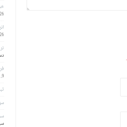
خر
26
انر
26
تر
دسامب
فر
9, 2025
ثب
سهامدا
سرم
سپتا