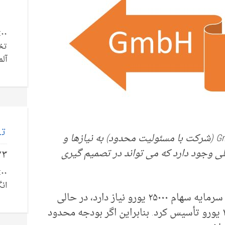
تخ
آلم
تل
تصمیم بین UG (مسئولیت محدود) و GmbH (شرکت با مسئولیت محدود) به نیازها و
لی وجود دارد که می تواند در تصمیم گیری
۲۳
انگ
یک GmbH به حداقل سرمایه سهام ۲۵۰۰۰ یورو نیاز دارد، در حالی
که یک UG را می توان با حداقل سرمایه ۱ یورو تأسیس کرد. بنابراین اگر بودجه محدود