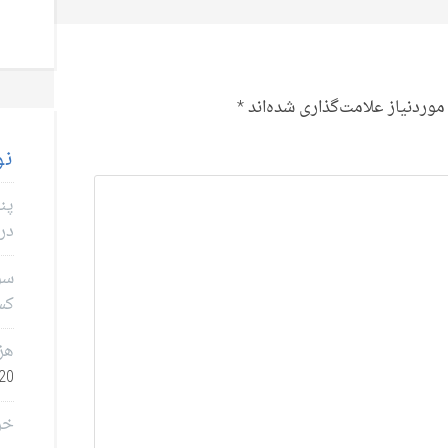
وردنیاز علامت‌گذاری شده‌اند
*
نو
پن
در 
سؤا
کس
هز
0, 2026
خر