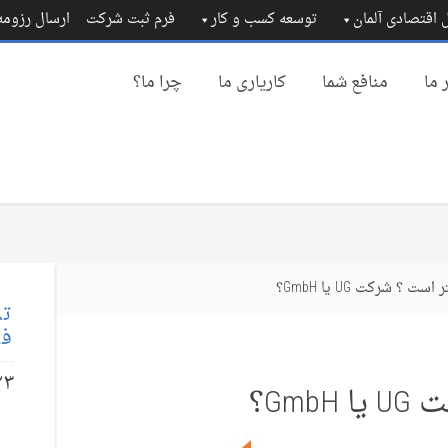
 اقتصادی آلمان
توسعه کسب و کار
فرم ثبت شرکت
ارسال رزوم
 ما
منافع شما
کاریاری ما
چرا ما؟
ت ؟ شرکت UG یا GmbH؟
تم
فا
۲۳
Gm؟