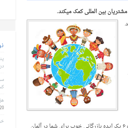
.
نو
پن
در 
سؤا
کس
هز
0, 2026
خر
وع یک ایده بازرگانی خوب برای شما در آلمان