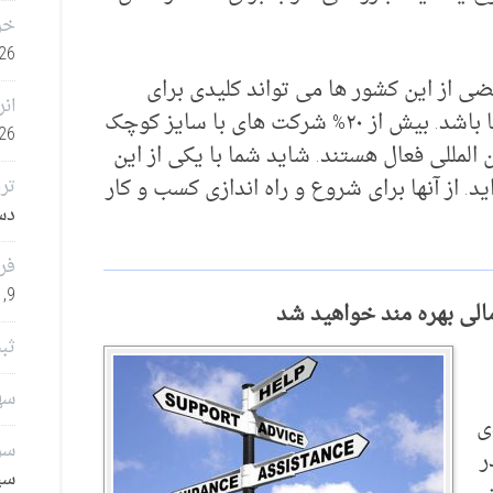
خر
26
ی از این کشور ها می تواند کلیدی برای
انر
مشارکت های تجاری بین المللی برای شما باشد. بیش از ۲۰% شرکت های با سایز کوچک
26
 المللی فعال هستند. شاید شما با یکی از این
د. از آنها برای شروع و راه اندازی کسب و کار
تر
دسامب
فر
9, 2025
ثب
سهامدا
ی
سرم
ر
سپتا