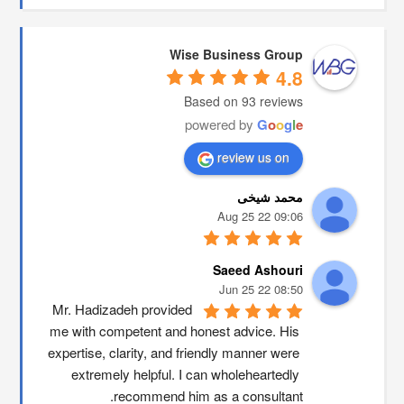
Wise Business Group
4.8
Based on 93 reviews
powered by
G
o
o
g
l
e
review us on
محمد شیخی
09:06 22 Aug 25
Saeed Ashouri
08:50 22 Jun 25
Mr. Hadizadeh provided 
me with competent and honest advice. His 
expertise, clarity, and friendly manner were 
extremely helpful. I can wholeheartedly 
recommend him as a consultant.