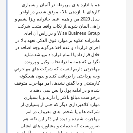
هم با اداره های مربوطه در آلمان و بسیاری 
کارهای با بازدهی بالا ، موفق شدیم در اواخر 
سال 2023 من و همه اعضا خانواده ویزا بشیم و 
راهی آلمان شویم.از نکات واقعا مثبت شرکت 
Wise Business Group و در راس آن آقای 
هادیزاده علاوه بر موارد فوق الذکر، تعهد بالا در 
اجرای قرارداد و عدم اخذ هرگونه وجه اضافه در 
خلال قرارداد یا اتمام قرارداد میباشد.شاید 
نگرانی که همه ما درانتخاب وکیل و پرونده 
مهاجرتی داریم اینست که شركت هاي مهاجرتي 
وجه پرداختی را دریافت کنند و بدون هیچگونه 
کارمثبتي و با گفتن نشدها، امر مهاجرت متوقف  
شده و در ادامه پول را پس نمي دهند يا 
درخواست مبالغ بالاتر را دارند و یا بسیاری 
موارد کلاهبرداری دیگر که حتی از بسیاری از 
شرکت ها و یا شخص های معروف در امر 
مهاجرت شنیده و دیده ایم.ذکر این نکته هم 
ضروریست که خدمات و مشاوره های ایشان 
پس از ویزا شدن هم ادامه داشته و در آلمان هم 