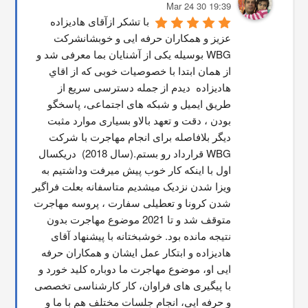
19:39 30 Mar 24
با تشکر ازآقای هادیزاده 
عزیز و همکاران حرفه ایی و خوبشانشركت 
WBG بوسیله یکی از آشنایان بما معرفی شد و 
از همان ابتدا با خصوصیات خوبی که از اقاي 
هاديزاده  دیدم از جمله دسترسی سریع از 
طریق ایمیل و شبکه های اجتماعی، پاسخگو 
بودن ، دقت و تعهد بالاو بسیاری موارد مثبت 
دیگر بلافاصله برای انجام مهاجرت با شرکت 
WBG قرارداد رو بستم.(سال 2018)  دریکسال 
اول با اینکه کار خوب پیش میرفت وداشتیم به 
ویزا شدن نزدیک میشدیم متاسفانه بعلت فراگیر 
شدن کرونا و تعطیلی سفارت ، پروسه مهاجرت 
متوقف شد و تا 2021 موضوع مهاجرت بدون 
نتیجه مانده بود. خوشبختانه با پیشنهاد آقای 
هادیزاده و ابتکار عمل ایشان و همکاران حرفه 
ایی او، موضوع مهاجرت ما دوباره کلید خورد و 
با پیگیری های فراوان، کار کارشناسی تخصصی 
و حرفه ایی، انجام جلسات مختلف هم با ما و 