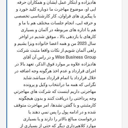
هادیزاده و ابتکار عمل ایشان و همکاران حرفه 
ایی او، موضوع مهاجرت ما دوباره کلید خورد و 
با پیگیری های فراوان، کار کارشناسی تخصصی 
و حرفه ایی، انجام جلسات مختلف هم با ما و 
هم با اداره های مربوطه در آلمان و بسیاری 
کارهای با بازدهی بالا ، موفق شدیم در اواخر 
سال 2023 من و همه اعضا خانواده ویزا بشیم و 
راهی آلمان شویم.از نکات واقعا مثبت شرکت 
Wise Business Group و در راس آن آقای 
هادیزاده علاوه بر موارد فوق الذکر، تعهد بالا در 
اجرای قرارداد و عدم اخذ هرگونه وجه اضافه در 
خلال قرارداد یا اتمام قرارداد میباشد.شاید 
نگرانی که همه ما درانتخاب وکیل و پرونده 
مهاجرتی داریم اینست که شركت هاي مهاجرتي 
وجه پرداختی را دریافت کنند و بدون هیچگونه 
کارمثبتي و با گفتن نشدها، امر مهاجرت متوقف  
شده و در ادامه پول را پس نمي دهند يا 
درخواست مبالغ بالاتر را دارند و یا بسیاری 
موارد کلاهبرداری دیگر که حتی از بسیاری از 