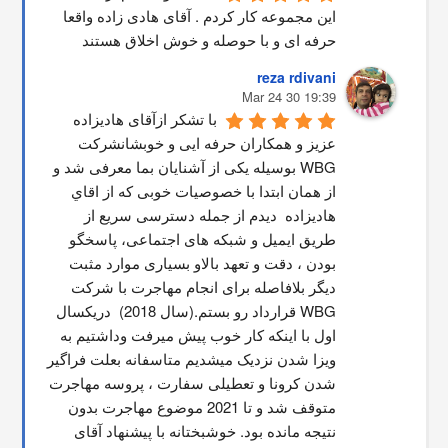
این مجموعه کار کردم . آقای هادی زاده واقعا 
حرفه ای و با حوصله و خوش اخلاق هستند
reza rdivani
19:39 30 Mar 24
با تشکر ازآقای هادیزاده 
عزیز و همکاران حرفه ایی و خوبشانشركت 
WBG بوسیله یکی از آشنایان بما معرفی شد و 
از همان ابتدا با خصوصیات خوبی که از اقاي 
هاديزاده  دیدم از جمله دسترسی سریع از 
طریق ایمیل و شبکه های اجتماعی، پاسخگو 
بودن ، دقت و تعهد بالاو بسیاری موارد مثبت 
دیگر بلافاصله برای انجام مهاجرت با شرکت 
WBG قرارداد رو بستم.(سال 2018)  دریکسال 
اول با اینکه کار خوب پیش میرفت وداشتیم به 
ویزا شدن نزدیک میشدیم متاسفانه بعلت فراگیر 
شدن کرونا و تعطیلی سفارت ، پروسه مهاجرت 
متوقف شد و تا 2021 موضوع مهاجرت بدون 
نتیجه مانده بود. خوشبختانه با پیشنهاد آقای 