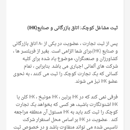
ثبت مشاغل کوچک: اتاق بازرگانی و صنایع(
IHK
)
پس از ثبت تجارت ، عضویت در یکی از ۸۰ اتاق بازرگانی
و صنایع (IHK)،برای شما الزامی است. بغیر از فریلنسر ها ،
کشاورزان و صنعتگران، موضوع یاد شده برای کلیه
شرکت های آلمانی اجباری می باشد. بنابراین ، تمام
کسانی که یک تجارت کوچک را ثبت می کنند ، به نحوی
عضو IHK نیز می شوند.
فرقی نمی کند که در IHK برلین ، IHK مونیخ ، IHK کلن یا
IHK اشتوتگارت باشید، هر کسی که بخواهد یک تجارت
کوچک را ثبت کند باید به IHK مسئول آن منطقه مراجعه
کند . عضویت در IHK بر اساس محل استقرار شرکت
تاسیس شده می تواند متفاوت باشد و در خصوص ثبت