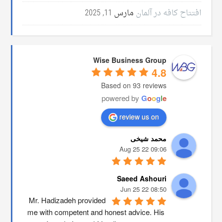
افتتاح کافه در آلمان
مارس 11, 2025
Wise Business Group
4.8
Based on 93 reviews
powered by
G
o
o
g
l
e
review us on
محمد شیخی
09:06 22 Aug 25
Saeed Ashouri
08:50 22 Jun 25
Mr. Hadizadeh provided 
me with competent and honest advice. His 