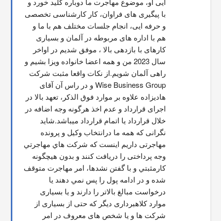
ایی او، موضوع مهاجرت ما دوباره کلید خورد و 
با پیگیری های فراوان، کار کارشناسی تخصصی 
و حرفه ایی، انجام جلسات مختلف هم با ما و 
هم با اداره های مربوطه در آلمان و بسیاری 
کارهای با بازدهی بالا ، موفق شدیم در اواخر 
سال 2023 من و همه اعضا خانواده ویزا بشیم و 
راهی آلمان شویم.از نکات واقعا مثبت شرکت 
Wise Business Group و در راس آن آقای 
هادیزاده علاوه بر موارد فوق الذکر، تعهد بالا در 
اجرای قرارداد و عدم اخذ هرگونه وجه اضافه در 
خلال قرارداد یا اتمام قرارداد میباشد.شاید 
نگرانی که همه ما درانتخاب وکیل و پرونده 
مهاجرتی داریم اینست که شركت هاي مهاجرتي 
وجه پرداختی را دریافت کنند و بدون هیچگونه 
کارمثبتي و با گفتن نشدها، امر مهاجرت متوقف  
شده و در ادامه پول را پس نمي دهند يا 
درخواست مبالغ بالاتر را دارند و یا بسیاری 
موارد کلاهبرداری دیگر که حتی از بسیاری از 
شرکت ها و یا شخص های معروف در امر 