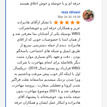
حرفه ای و با حوصله و خوش اخلاق هستند
reza rdivani
19:39 30 Mar 24
با تشکر ازآقای هادیزاده 
عزیز و همکاران حرفه ایی و خوبشانشركت 
WBG بوسیله یکی از آشنایان بما معرفی شد و 
از همان ابتدا با خصوصیات خوبی که از اقاي 
هاديزاده  دیدم از جمله دسترسی سریع از 
طریق ایمیل و شبکه های اجتماعی، پاسخگو 
بودن ، دقت و تعهد بالاو بسیاری موارد مثبت 
دیگر بلافاصله برای انجام مهاجرت با شرکت 
WBG قرارداد رو بستم.(سال 2018)  دریکسال 
اول با اینکه کار خوب پیش میرفت وداشتیم به 
ویزا شدن نزدیک میشدیم متاسفانه بعلت فراگیر 
شدن کرونا و تعطیلی سفارت ، پروسه مهاجرت 
متوقف شد و تا 2021 موضوع مهاجرت بدون 
نتیجه مانده بود. خوشبختانه با پیشنهاد آقای 
هادیزاده و ابتکار عمل ایشان و همکاران حرفه 