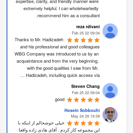
expertise, clarity, and friendly manner were 
extremely helpful. I can wholeheartedly 
recommend him as a consultant.
reza rdivani
09:04 22 Feb 25
Thanks to Mr. Hadizadeh 
and his professional and good colleagues
WBG Company was introduced to us by an 
acquaintance and from the very beginning, 
with the good qualities I saw from Mr. 
Hadizadeh, including quick access via …
Steven Chang
09:04 22 Feb 25
good
Hosein Sobbouhi
19:39 29 May 24
خیلی خوشحالم از اینکه با 
این مجموعه کار کردم . آقای هادی زاده واقعا 