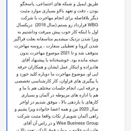
طریق ایمیل و شبکه های اجتماعی، پاسخگو 
بودن ، دقت و تعهد بالاو بسیاری موارد مثبت 
دیگر بلافاصله برای انجام مهاجرت با شرکت 
WBG قرارداد رو بستم.(سال 2018)  دریکسال 
اول با اینکه کار خوب پیش میرفت وداشتیم به 
ویزا شدن نزدیک میشدیم متاسفانه بعلت فراگیر 
شدن کرونا و تعطیلی سفارت ، پروسه مهاجرت 
متوقف شد و تا 2021 موضوع مهاجرت بدون 
نتیجه مانده بود. خوشبختانه با پیشنهاد آقای 
هادیزاده و ابتکار عمل ایشان و همکاران حرفه 
ایی او، موضوع مهاجرت ما دوباره کلید خورد و 
با پیگیری های فراوان، کار کارشناسی تخصصی 
و حرفه ایی، انجام جلسات مختلف هم با ما و 
هم با اداره های مربوطه در آلمان و بسیاری 
کارهای با بازدهی بالا ، موفق شدیم در اواخر 
سال 2023 من و همه اعضا خانواده ویزا بشیم و 
راهی آلمان شویم.از نکات واقعا مثبت شرکت 
Wise Business Group و در راس آن آقای 
هادیزاده علاوه بر موارد فوق الذکر، تعهد بالا در 