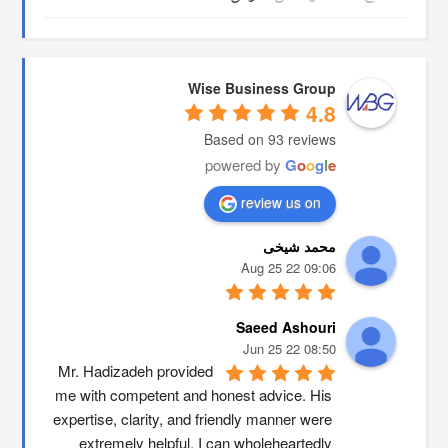
Wise Business Group
4.8
Based on 93 reviews
powered by
G
o
o
g
l
e
review us on
محمد شیخی
09:06 22 Aug 25
Saeed Ashouri
08:50 22 Jun 25
Mr. Hadizadeh provided 
me with competent and honest advice. His 
expertise, clarity, and friendly manner were 
extremely helpful. I can wholeheartedly 