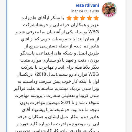
reza rdivani
19:39 30 Mar 24
با تشکر ازآقای هادیزاده 
عزیز و همکاران حرفه ایی و خوبشانشركت 
WBG بوسیله یکی از آشنایان بما معرفی شد و 
از همان ابتدا با خصوصیات خوبی که از اقاي 
هاديزاده  دیدم از جمله دسترسی سریع از 
طریق ایمیل و شبکه های اجتماعی، پاسخگو 
بودن ، دقت و تعهد بالاو بسیاری موارد مثبت 
دیگر بلافاصله برای انجام مهاجرت با شرکت 
WBG قرارداد رو بستم.(سال 2018)  دریکسال 
اول با اینکه کار خوب پیش میرفت وداشتیم به 
ویزا شدن نزدیک میشدیم متاسفانه بعلت فراگیر 
شدن کرونا و تعطیلی سفارت ، پروسه مهاجرت 
متوقف شد و تا 2021 موضوع مهاجرت بدون 
نتیجه مانده بود. خوشبختانه با پیشنهاد آقای 
هادیزاده و ابتکار عمل ایشان و همکاران حرفه 
ایی او، موضوع مهاجرت ما دوباره کلید خورد و 
با پیگیری های فراوان، کار کارشناسی تخصصی 