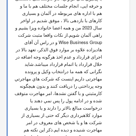
و حرفه ایی، انجام جلسات مختلف هم با ما و 
هم با اداره های مربوطه در آلمان و بسیاری 
کارهای با بازدهی بالا ، موفق شدیم در اواخر 
سال 2023 من و همه اعضا خانواده ویزا بشیم و 
راهی آلمان شویم.از نکات واقعا مثبت شرکت 
Wise Business Group و در راس آن آقای 
هادیزاده علاوه بر موارد فوق الذکر، تعهد بالا در 
اجرای قرارداد و عدم اخذ هرگونه وجه اضافه در 
خلال قرارداد یا اتمام قرارداد میباشد.شاید 
نگرانی که همه ما درانتخاب وکیل و پرونده 
مهاجرتی داریم اینست که شركت هاي مهاجرتي 
وجه پرداختی را دریافت کنند و بدون هیچگونه 
کارمثبتي و با گفتن نشدها، امر مهاجرت متوقف  
شده و در ادامه پول را پس نمي دهند يا 
درخواست مبالغ بالاتر را دارند و یا بسیاری 
موارد کلاهبرداری دیگر که حتی از بسیاری از 
شرکت ها و یا شخص های معروف در امر 
مهاجرت شنیده و دیده ایم.ذکر این نکته هم 