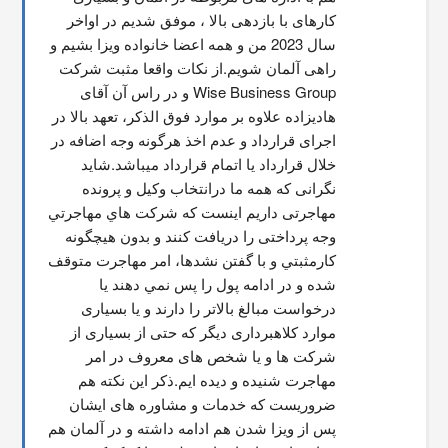
کارهای با بازدهی بالا ، موفق شدیم در اواخر 
سال 2023 من و همه اعضا خانواده ویزا بشیم و 
راهی آلمان شویم.از نکات واقعا مثبت شرکت 
Wise Business Group و در راس آن آقای 
هادیزاده علاوه بر موارد فوق الذکر، تعهد بالا در 
اجرای قرارداد و عدم اخذ هرگونه وجه اضافه در 
خلال قرارداد یا اتمام قرارداد میباشد.شاید 
نگرانی که همه ما درانتخاب وکیل و پرونده 
مهاجرتی داریم اینست که شركت هاي مهاجرتي 
وجه پرداختی را دریافت کنند و بدون هیچگونه 
کارمثبتي و با گفتن نشدها، امر مهاجرت متوقف  
شده و در ادامه پول را پس نمي دهند يا 
درخواست مبالغ بالاتر را دارند و یا بسیاری 
موارد کلاهبرداری دیگر که حتی از بسیاری از 
شرکت ها و یا شخص های معروف در امر 
مهاجرت شنیده و دیده ایم.ذکر این نکته هم 
ضروریست که خدمات و مشاوره های ایشان 
پس از ویزا شدن هم ادامه داشته و در آلمان هم 