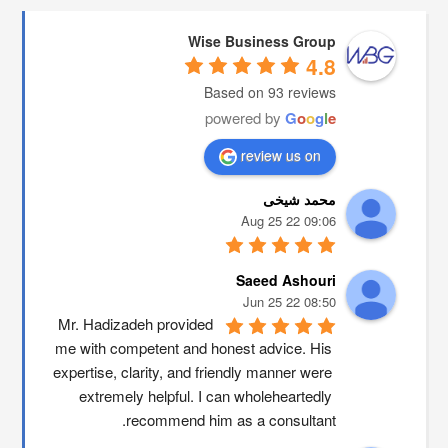
Wise Business Group
4.8
Based on 93 reviews
powered by
G
o
o
g
l
e
review us on
محمد شیخی
09:06 22 Aug 25
Saeed Ashouri
08:50 22 Jun 25
Mr. Hadizadeh provided 
me with competent and honest advice. His 
expertise, clarity, and friendly manner were 
extremely helpful. I can wholeheartedly 
recommend him as a consultant.