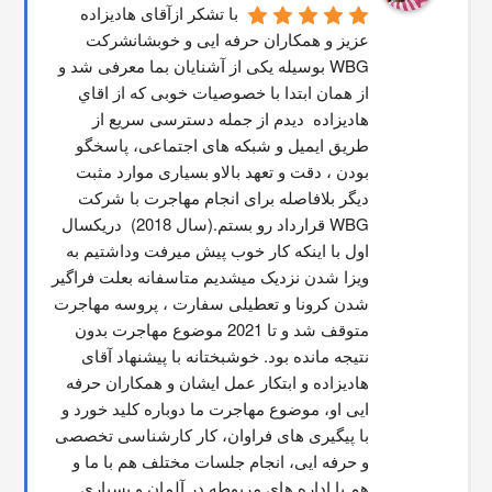
با تشکر ازآقای هادیزاده 
عزیز و همکاران حرفه ایی و خوبشانشركت 
WBG بوسیله یکی از آشنایان بما معرفی شد و 
از همان ابتدا با خصوصیات خوبی که از اقاي 
هاديزاده  دیدم از جمله دسترسی سریع از 
طریق ایمیل و شبکه های اجتماعی، پاسخگو 
بودن ، دقت و تعهد بالاو بسیاری موارد مثبت 
دیگر بلافاصله برای انجام مهاجرت با شرکت 
WBG قرارداد رو بستم.(سال 2018)  دریکسال 
اول با اینکه کار خوب پیش میرفت وداشتیم به 
ویزا شدن نزدیک میشدیم متاسفانه بعلت فراگیر 
شدن کرونا و تعطیلی سفارت ، پروسه مهاجرت 
متوقف شد و تا 2021 موضوع مهاجرت بدون 
نتیجه مانده بود. خوشبختانه با پیشنهاد آقای 
هادیزاده و ابتکار عمل ایشان و همکاران حرفه 
ایی او، موضوع مهاجرت ما دوباره کلید خورد و 
با پیگیری های فراوان، کار کارشناسی تخصصی 
و حرفه ایی، انجام جلسات مختلف هم با ما و 
هم با اداره های مربوطه در آلمان و بسیاری 