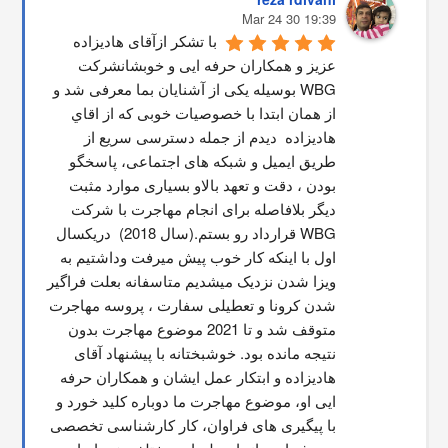
19:39 30 Mar 24
با تشکر ازآقای هادیزاده 
عزیز و همکاران حرفه ایی و خوبشانشركت 
WBG بوسیله یکی از آشنایان بما معرفی شد و 
از همان ابتدا با خصوصیات خوبی که از اقاي 
هاديزاده  دیدم از جمله دسترسی سریع از 
طریق ایمیل و شبکه های اجتماعی، پاسخگو 
بودن ، دقت و تعهد بالاو بسیاری موارد مثبت 
دیگر بلافاصله برای انجام مهاجرت با شرکت 
WBG قرارداد رو بستم.(سال 2018)  دریکسال 
اول با اینکه کار خوب پیش میرفت وداشتیم به 
ویزا شدن نزدیک میشدیم متاسفانه بعلت فراگیر 
شدن کرونا و تعطیلی سفارت ، پروسه مهاجرت 
متوقف شد و تا 2021 موضوع مهاجرت بدون 
نتیجه مانده بود. خوشبختانه با پیشنهاد آقای 
هادیزاده و ابتکار عمل ایشان و همکاران حرفه 
ایی او، موضوع مهاجرت ما دوباره کلید خورد و 
با پیگیری های فراوان، کار کارشناسی تخصصی 