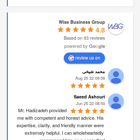
Wise Business Group
4.8
Based on 93 reviews
powered by
G
o
o
g
l
e
review us on
محمد شیخی
09:06 22 Aug 25
Saeed Ashouri
08:50 22 Jun 25
Mr. Hadizadeh provided 
me with competent and honest advice. His 
expertise, clarity, and friendly manner were 
extremely helpful. I can wholeheartedly 