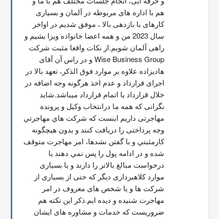
و حرفه ایی، انجام جلسات مختلف هم با ما و 
هم با اداره های مربوطه در آلمان و بسیاری 
کارهای با بازدهی بالا ، موفق شدیم در اواخر 
سال 2023 من و همه اعضا خانواده ویزا بشیم و 
راهی آلمان شویم.از نکات واقعا مثبت شرکت 
Wise Business Group و در راس آن آقای 
هادیزاده علاوه بر موارد فوق الذکر، تعهد بالا در 
اجرای قرارداد و عدم اخذ هرگونه وجه اضافه در 
خلال قرارداد یا اتمام قرارداد میباشد.شاید 
نگرانی که همه ما درانتخاب وکیل و پرونده 
مهاجرتی داریم اینست که شركت هاي مهاجرتي 
وجه پرداختی را دریافت کنند و بدون هیچگونه 
کارمثبتي و با گفتن نشدها، امر مهاجرت متوقف  
شده و در ادامه پول را پس نمي دهند يا 
درخواست مبالغ بالاتر را دارند و یا بسیاری 
موارد کلاهبرداری دیگر که حتی از بسیاری از 
شرکت ها و یا شخص های معروف در امر 
مهاجرت شنیده و دیده ایم.ذکر این نکته هم 
ضروریست که خدمات و مشاوره های ایشان 