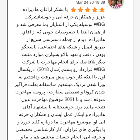
19:39 30 Mar 24
با تشکر ازآقای هادیزاده 
عزیز و همکاران حرفه ایی و خوبشانشركت 
WBG بوسیله یکی از آشنایان بما معرفی شد و 
از همان ابتدا با خصوصیات خوبی که از اقاي 
هاديزاده  دیدم از جمله دسترسی سریع از 
طریق ایمیل و شبکه های اجتماعی، پاسخگو 
بودن ، دقت و تعهد بالاو بسیاری موارد مثبت 
دیگر بلافاصله برای انجام مهاجرت با شرکت 
WBG قرارداد رو بستم.(سال 2018)  دریکسال 
اول با اینکه کار خوب پیش میرفت وداشتیم به 
ویزا شدن نزدیک میشدیم متاسفانه بعلت فراگیر 
شدن کرونا و تعطیلی سفارت ، پروسه مهاجرت 
متوقف شد و تا 2021 موضوع مهاجرت بدون 
نتیجه مانده بود. خوشبختانه با پیشنهاد آقای 
هادیزاده و ابتکار عمل ایشان و همکاران حرفه 
ایی او، موضوع مهاجرت ما دوباره کلید خورد و 
با پیگیری های فراوان، کار کارشناسی تخصصی 
و حرفه ایی، انجام جلسات مختلف هم با ما و 