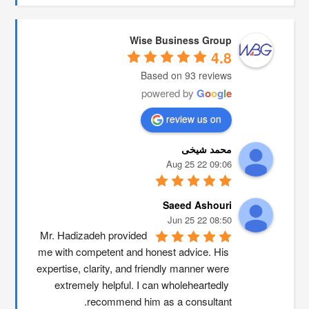
Wise Business Group
4.8
Based on 93 reviews
powered by
G
o
o
g
l
e
review us on
محمد شیخی
09:06 22 Aug 25
Saeed Ashouri
08:50 22 Jun 25
Mr. Hadizadeh provided 
me with competent and honest advice. His 
expertise, clarity, and friendly manner were 
extremely helpful. I can wholeheartedly 
recommend him as a consultant.