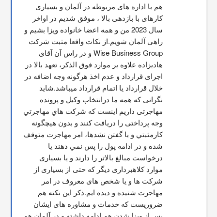
هم با اداره های مربوطه در آلمان و بسیاری 
کارهای با بازدهی بالا ، موفق شدیم در اواخر 
سال 2023 من و همه اعضا خانواده ویزا بشیم و 
راهی آلمان شویم.از نکات واقعا مثبت شرکت 
Wise Business Group و در راس آن آقای 
هادیزاده علاوه بر موارد فوق الذکر، تعهد بالا در 
اجرای قرارداد و عدم اخذ هرگونه وجه اضافه در 
خلال قرارداد یا اتمام قرارداد میباشد.شاید 
نگرانی که همه ما درانتخاب وکیل و پرونده 
مهاجرتی داریم اینست که شركت هاي مهاجرتي 
وجه پرداختی را دریافت کنند و بدون هیچگونه 
کارمثبتي و با گفتن نشدها، امر مهاجرت متوقف  
شده و در ادامه پول را پس نمي دهند يا 
درخواست مبالغ بالاتر را دارند و یا بسیاری 
موارد کلاهبرداری دیگر که حتی از بسیاری از 
شرکت ها و یا شخص های معروف در امر 
مهاجرت شنیده و دیده ایم.ذکر این نکته هم 
ضروریست که خدمات و مشاوره های ایشان 
پس از ویزا شدن هم ادامه داشته و در آلمان هم 