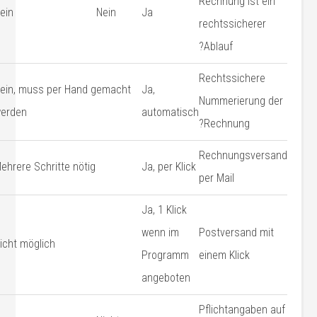
Rechnung ist ein
ein
Nein
Ja
rechtssicherer
Ablauf?
Rechtssichere
ein, muss per Hand gemacht
Ja,
Nummerierung der
erden
automatisch
Rechnung?
Rechnungsversand
ehrere Schritte nötig
Ja, per Klick
per Mail
Ja, 1 Klick
wenn im
Postversand mit
icht möglich
Programm
einem Klick
angeboten
Pflichtangaben auf