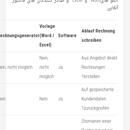
الگو هایWord و Excel و صادر کنندگان های فاکتور
آنلاین.
Vorlage
Ablauf Rechnung
echnungsgenerator
(Word /
Software
schreiben
Excel)
Nein,
Aus Angebot direkt
ein, nicht möglich
nicht
Ja
Rechnungen
möglich
erstellen?
Auf gespeicherte
ein
Nein
Ja
Kundendaten
zurückgreifen?
Stornieren einer