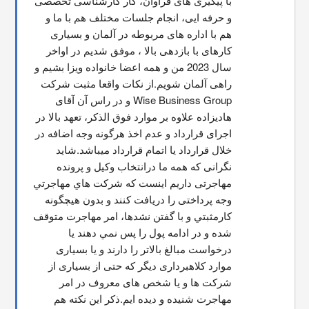
با پیگیری های فراوان، کار کارشناسی تخصصی 
و حرفه ایی، انجام جلسات مختلف هم با ما و 
هم با اداره های مربوطه در آلمان و بسیاری 
کارهای با بازدهی بالا ، موفق شدیم در اواخر 
سال 2023 من و همه اعضا خانواده ویزا بشیم و 
راهی آلمان شویم.از نکات واقعا مثبت شرکت 
Wise Business Group و در راس آن آقای 
هادیزاده علاوه بر موارد فوق الذکر، تعهد بالا در 
اجرای قرارداد و عدم اخذ هرگونه وجه اضافه در 
خلال قرارداد یا اتمام قرارداد میباشد.شاید 
نگرانی که همه ما درانتخاب وکیل و پرونده 
مهاجرتی داریم اینست که شركت هاي مهاجرتي 
وجه پرداختی را دریافت کنند و بدون هیچگونه 
کارمثبتي و با گفتن نشدها، امر مهاجرت متوقف  
شده و در ادامه پول را پس نمي دهند يا 
درخواست مبالغ بالاتر را دارند و یا بسیاری 
موارد کلاهبرداری دیگر که حتی از بسیاری از 
شرکت ها و یا شخص های معروف در امر 
مهاجرت شنیده و دیده ایم.ذکر این نکته هم 