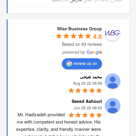
افتتاح کافه در آلمان
مارس 11, 2025
Wise Business Group
4.8
Based on 93 reviews
powered by
G
o
o
g
l
e
review us on
محمد شیخی
09:06 22 Aug 25
Saeed Ashouri
08:50 22 Jun 25
Mr. Hadizadeh provided 
me with competent and honest advice. His 
expertise, clarity, and friendly manner were 