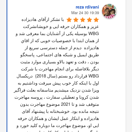
reza rdivani
19:39 30 Mar 24
با تشکر ازآقای هادیزاده 
عزیز و همکاران حرفه ایی و خوبشانشركت 
WBG بوسیله یکی از آشنایان بما معرفی شد و 
از همان ابتدا با خصوصیات خوبی که از اقاي 
هاديزاده  دیدم از جمله دسترسی سریع از 
طریق ایمیل و شبکه های اجتماعی، پاسخگو 
بودن ، دقت و تعهد بالاو بسیاری موارد مثبت 
دیگر بلافاصله برای انجام مهاجرت با شرکت 
WBG قرارداد رو بستم.(سال 2018)  دریکسال 
اول با اینکه کار خوب پیش میرفت وداشتیم به 
ویزا شدن نزدیک میشدیم متاسفانه بعلت فراگیر 
شدن کرونا و تعطیلی سفارت ، پروسه مهاجرت 
متوقف شد و تا 2021 موضوع مهاجرت بدون 
نتیجه مانده بود. خوشبختانه با پیشنهاد آقای 
هادیزاده و ابتکار عمل ایشان و همکاران حرفه 
ایی او، موضوع مهاجرت ما دوباره کلید خورد و 