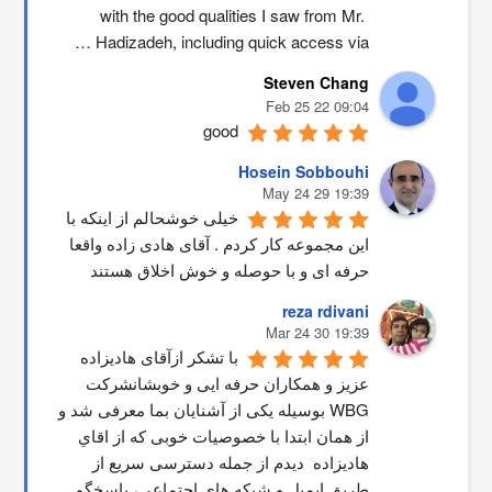
with the good qualities I saw from Mr. 
Hadizadeh, including quick access via …
Steven Chang
09:04 22 Feb 25
good
Hosein Sobbouhi
19:39 29 May 24
خیلی خوشحالم از اینکه با 
این مجموعه کار کردم . آقای هادی زاده واقعا 
حرفه ای و با حوصله و خوش اخلاق هستند
reza rdivani
19:39 30 Mar 24
با تشکر ازآقای هادیزاده 
عزیز و همکاران حرفه ایی و خوبشانشركت 
WBG بوسیله یکی از آشنایان بما معرفی شد و 
از همان ابتدا با خصوصیات خوبی که از اقاي 
هاديزاده  دیدم از جمله دسترسی سریع از 
طریق ایمیل و شبکه های اجتماعی، پاسخگو 