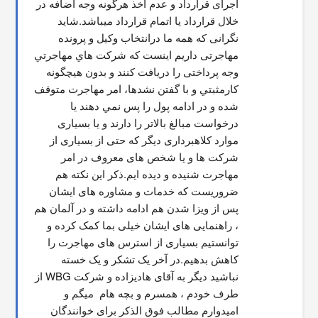
اجرای قرارداد و عدم اخذ هرگونه وجه اضافه در 
خلال قرارداد یا اتمام قرارداد میباشد.شاید 
نگرانی که همه ما درانتخاب وکیل و پرونده 
مهاجرتی داریم اینست که شركت هاي مهاجرتي 
وجه پرداختی را دریافت کنند و بدون هیچگونه 
کارمثبتي و با گفتن نشدها، امر مهاجرت متوقف  
شده و در ادامه پول را پس نمي دهند يا 
درخواست مبالغ بالاتر را دارند و یا بسیاری 
موارد کلاهبرداری دیگر که حتی از بسیاری از 
شرکت ها و یا شخص های معروف در امر 
مهاجرت شنیده و دیده ایم.ذکر این نکته هم 
ضروریست که خدمات و مشاوره های ایشان 
پس از ویزا شدن هم ادامه داشته و در آلمان هم 
، راهنمایی های ایشان خیلی بما کمک کرده و 
توانستیم بسیاری از استرس های مهاجرت را 
کاهش بدهیم.در آخر یک تشکر و یک خسته 
نباشید دیگر به آقای هادیزاده و شرکت WBG از 
طرف خودم ، همسرم و بچه هام  میگم و 
امیدوارم مطالب فوق الذکر برای خوانندگان 