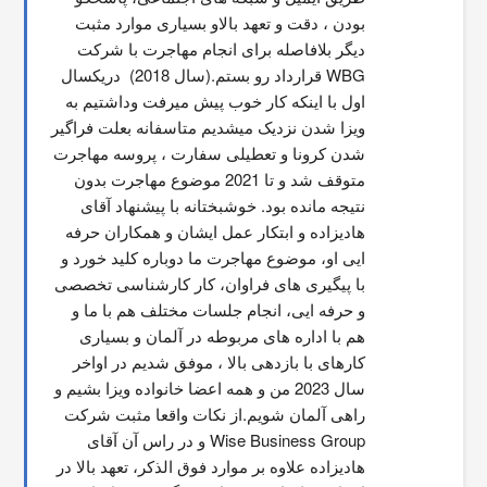
بودن ، دقت و تعهد بالاو بسیاری موارد مثبت 
دیگر بلافاصله برای انجام مهاجرت با شرکت 
WBG قرارداد رو بستم.(سال 2018)  دریکسال 
اول با اینکه کار خوب پیش میرفت وداشتیم به 
ویزا شدن نزدیک میشدیم متاسفانه بعلت فراگیر 
شدن کرونا و تعطیلی سفارت ، پروسه مهاجرت 
متوقف شد و تا 2021 موضوع مهاجرت بدون 
نتیجه مانده بود. خوشبختانه با پیشنهاد آقای 
هادیزاده و ابتکار عمل ایشان و همکاران حرفه 
ایی او، موضوع مهاجرت ما دوباره کلید خورد و 
با پیگیری های فراوان، کار کارشناسی تخصصی 
و حرفه ایی، انجام جلسات مختلف هم با ما و 
هم با اداره های مربوطه در آلمان و بسیاری 
کارهای با بازدهی بالا ، موفق شدیم در اواخر 
سال 2023 من و همه اعضا خانواده ویزا بشیم و 
راهی آلمان شویم.از نکات واقعا مثبت شرکت 
Wise Business Group و در راس آن آقای 
هادیزاده علاوه بر موارد فوق الذکر، تعهد بالا در 