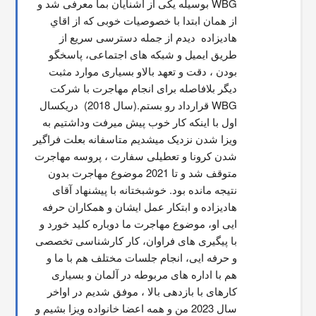
WBG بوسیله یکی از آشنایان بما معرفی شد و 
از همان ابتدا با خصوصیات خوبی که از اقاي 
هاديزاده  دیدم از جمله دسترسی سریع از 
طریق ایمیل و شبکه های اجتماعی، پاسخگو 
بودن ، دقت و تعهد بالاو بسیاری موارد مثبت 
دیگر بلافاصله برای انجام مهاجرت با شرکت 
WBG قرارداد رو بستم.(سال 2018)  دریکسال 
اول با اینکه کار خوب پیش میرفت وداشتیم به 
ویزا شدن نزدیک میشدیم متاسفانه بعلت فراگیر 
شدن کرونا و تعطیلی سفارت ، پروسه مهاجرت 
متوقف شد و تا 2021 موضوع مهاجرت بدون 
نتیجه مانده بود. خوشبختانه با پیشنهاد آقای 
هادیزاده و ابتکار عمل ایشان و همکاران حرفه 
ایی او، موضوع مهاجرت ما دوباره کلید خورد و 
با پیگیری های فراوان، کار کارشناسی تخصصی 
و حرفه ایی، انجام جلسات مختلف هم با ما و 
هم با اداره های مربوطه در آلمان و بسیاری 
کارهای با بازدهی بالا ، موفق شدیم در اواخر 
سال 2023 من و همه اعضا خانواده ویزا بشیم و 