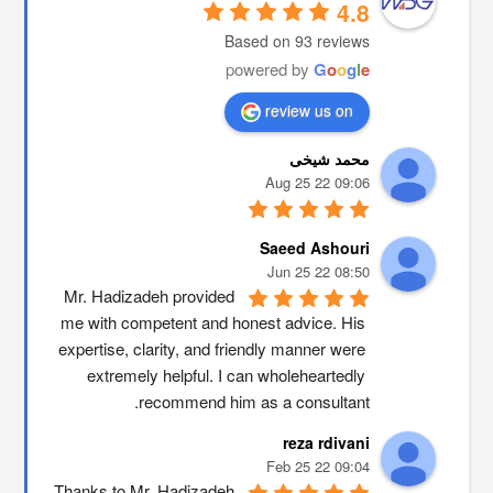
4.8
Based on 93 reviews
powered by
G
o
o
g
l
e
review us on
محمد شیخی
09:06 22 Aug 25
Saeed Ashouri
08:50 22 Jun 25
Mr. Hadizadeh provided 
me with competent and honest advice. His 
expertise, clarity, and friendly manner were 
extremely helpful. I can wholeheartedly 
recommend him as a consultant.
reza rdivani
09:04 22 Feb 25
Thanks to Mr. Hadizadeh 