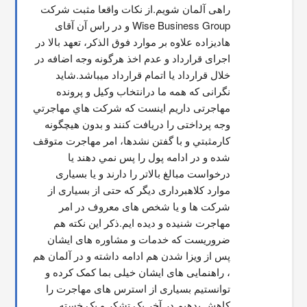
راهی آلمان شویم.از نکات واقعا مثبت شرکت 
Wise Business Group و در راس آن آقای 
هادیزاده علاوه بر موارد فوق الذکر، تعهد بالا در 
اجرای قرارداد و عدم اخذ هرگونه وجه اضافه در 
خلال قرارداد یا اتمام قرارداد میباشد.شاید 
نگرانی که همه ما درانتخاب وکیل و پرونده 
مهاجرتی داریم اینست که شركت هاي مهاجرتي 
وجه پرداختی را دریافت کنند و بدون هیچگونه 
کارمثبتي و با گفتن نشدها، امر مهاجرت متوقف  
شده و در ادامه پول را پس نمي دهند يا 
درخواست مبالغ بالاتر را دارند و یا بسیاری 
موارد کلاهبرداری دیگر که حتی از بسیاری از 
شرکت ها و یا شخص های معروف در امر 
مهاجرت شنیده و دیده ایم.ذکر این نکته هم 
ضروریست که خدمات و مشاوره های ایشان 
پس از ویزا شدن هم ادامه داشته و در آلمان هم 
، راهنمایی های ایشان خیلی بما کمک کرده و 
توانستیم بسیاری از استرس های مهاجرت را 
کاهش بدهیم.در آخر یک تشکر و یک خسته 