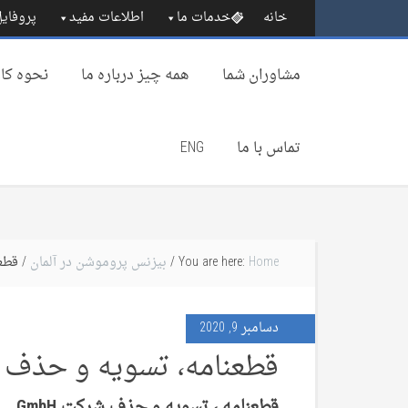
خانه
خدمات ما
اطلاعات مفید
پروفایل
مشاوران شما
همه چیز درباره‌ ما
نحوه کار
تماس با ما
ENG
Home
You are here:
/
بیزنس پروموشن در آلمان
/ قطعن
دسامبر 9, 2020
قطعنامه، تسویه و حذف شرک
قطعنامه ، تسویه و حذف شرکت
GmbH