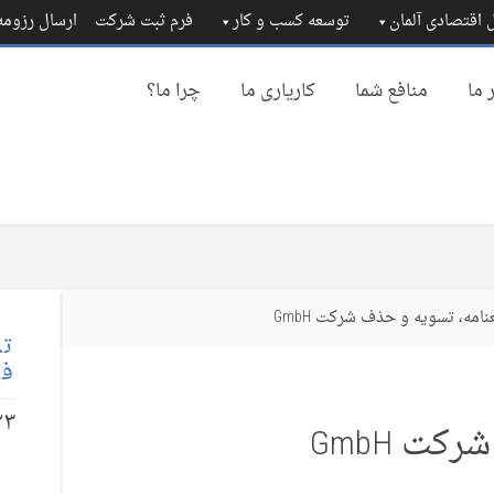
 اقتصادی آلمان
توسعه کسب و کار
فرم ثبت شرکت
ارسال رزوم
 ما
منافع شما
کاریاری ما
چرا ما؟
امه، تسویه و حذف شرکت GmbH
تم
فا
۲۳
ت GmbH