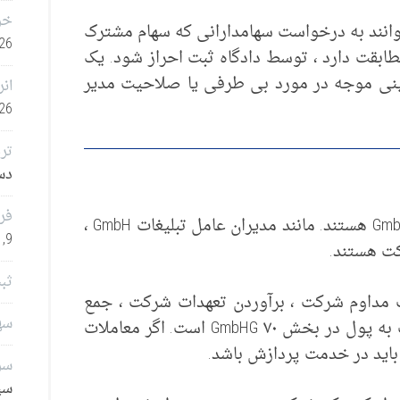
خر
توانند به درخواست سهامدارانی که سهام مشترک
26
طابقت دارد ، توسط دادگاه ثبت احراز شود. یک
عینی موجه در مورد بی طرفی یا صلاحیت مدیر
انر
26
تر
دسامب
فر
تسویه کنندگان نهاد مدیریت و نماینده GmbH i هستند. مانند مدیران عامل تبلیغات GmbH ،
9, 2025
کت هستند.
ثب
ت مداوم شرکت ، برآوردن تعهدات شرکت ، جمع
سهامدا
آوری مطالبات و تبدیل دارایی های شرکت به پول در بخش ۷۰ GmbHG است. اگر معاملات
باید در خدمت پردازش باشد.
سرم
سپتا