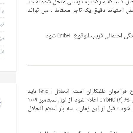
اصل کنند که شرکت به درستی منحل شده است.
نقض احتیاط دقیق یک تاجر محتاط ، می تواند
وام
ثب
الی قریب الوقوع GmbH i شود.
مه
افت
وظیفه یک مدیر تصفیه مهم به اصطلاح فراخوان طلبکاران است: انحلال GmbH باید
بلافاصله در ” روزنامه های شرکت” ، بخش ۶۵ (۲) GmbHG اعلام شود. از اول سپتامبر ۲۰۰۹
شود ؛ قبل از این زمان ، سه بار اعلام انحلال