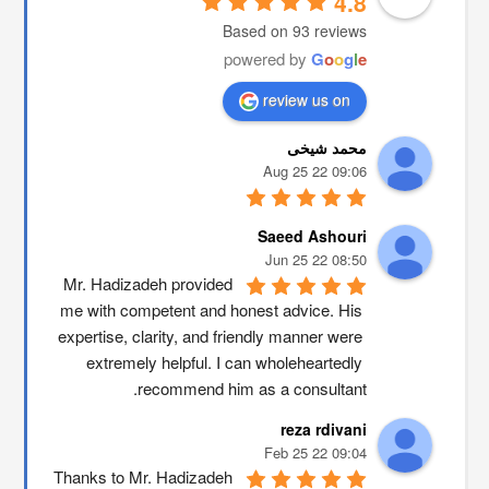
4.8
Based on 93 reviews
powered by
G
o
o
g
l
e
review us on
محمد شیخی
09:06 22 Aug 25
Saeed Ashouri
08:50 22 Jun 25
Mr. Hadizadeh provided 
me with competent and honest advice. His 
expertise, clarity, and friendly manner were 
extremely helpful. I can wholeheartedly 
recommend him as a consultant.
reza rdivani
09:04 22 Feb 25
Thanks to Mr. Hadizadeh 