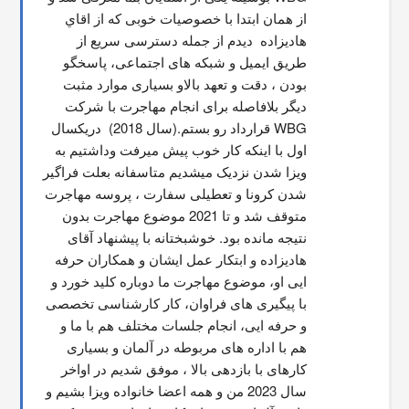
از همان ابتدا با خصوصیات خوبی که از اقاي 
هاديزاده  دیدم از جمله دسترسی سریع از 
طریق ایمیل و شبکه های اجتماعی، پاسخگو 
بودن ، دقت و تعهد بالاو بسیاری موارد مثبت 
دیگر بلافاصله برای انجام مهاجرت با شرکت 
WBG قرارداد رو بستم.(سال 2018)  دریکسال 
اول با اینکه کار خوب پیش میرفت وداشتیم به 
ویزا شدن نزدیک میشدیم متاسفانه بعلت فراگیر 
شدن کرونا و تعطیلی سفارت ، پروسه مهاجرت 
متوقف شد و تا 2021 موضوع مهاجرت بدون 
نتیجه مانده بود. خوشبختانه با پیشنهاد آقای 
هادیزاده و ابتکار عمل ایشان و همکاران حرفه 
ایی او، موضوع مهاجرت ما دوباره کلید خورد و 
با پیگیری های فراوان، کار کارشناسی تخصصی 
و حرفه ایی، انجام جلسات مختلف هم با ما و 
هم با اداره های مربوطه در آلمان و بسیاری 
کارهای با بازدهی بالا ، موفق شدیم در اواخر 
سال 2023 من و همه اعضا خانواده ویزا بشیم و 