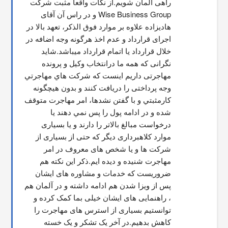
راهی آلمان شویم.از نکات واقعا مثبت شرکت 
Wise Business Group و در راس آن آقای 
هادیزاده علاوه بر موارد فوق الذکر، تعهد بالا در 
اجرای قرارداد و عدم اخذ هرگونه وجه اضافه در 
خلال قرارداد یا اتمام قرارداد میباشد.شاید 
نگرانی که همه ما درانتخاب وکیل و پرونده 
مهاجرتی داریم اینست که شركت هاي مهاجرتي 
وجه پرداختی را دریافت کنند و بدون هیچگونه 
کارمثبتي و با گفتن نشدها، امر مهاجرت متوقف  
شده و در ادامه پول را پس نمي دهند يا 
درخواست مبالغ بالاتر را دارند و یا بسیاری 
موارد کلاهبرداری دیگر که حتی از بسیاری از 
شرکت ها و یا شخص های معروف در امر 
مهاجرت شنیده و دیده ایم.ذکر این نکته هم 
ضروریست که خدمات و مشاوره های ایشان 
پس از ویزا شدن هم ادامه داشته و در آلمان هم 
، راهنمایی های ایشان خیلی بما کمک کرده و 
توانستیم بسیاری از استرس های مهاجرت را 
کاهش بدهیم.در آخر یک تشکر و یک خسته 