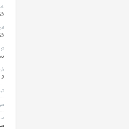
خر
26
انر
26
تر
دسامب
فر
9, 2025
ثب
سهامدا
سرم
سپتا