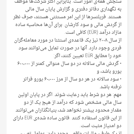
سنجش همه‌ی امور است. بنابراین اکثر شرکت‌ها موظف
به نگهداری دفاتر دفتری و گزارش پایان سال مالی
هستند. فریلنسرها از این امر مستثنی هستند، صرف نظر
از گردش مالی و سود کارشان. برای آن‌ها محاسبه ساده
مازاد درآمد (EÜR) کافی است.
از سال ۲۰۰۸ نیز یک قاعده‌ی استثنا در مورد معامله‌گران
فردی وجود دارد. آنها در صورت تمایل می‌توانند سود
خود را مطابق EÜR تعیین کنند، اگر:
• گردش مالی سالانه در دو سال متوالی کمتر از ۶۰۰،۰۰۰
یورو باشد، و
• سود سالانه در هر دو سال از مرز ۶۰،۰۰۰ یورو فراتر
نرفته باشد.
مهم: هر دو شرط باید رعایت شوند. اگر در پایان اولین
سال مالی مشخص شود که درآمد از هیچ یک از دو
مقدار محدود بیشتر نخواهد شد، بنیانگذاران می‌توانند
از این قانون استفاده کنند .قانون ساده شده‌ی EÜR دارای
دو امتیاز مثبت است.
از یک طرف، مالیات واقعی وجود دارد: عوامل تعیین