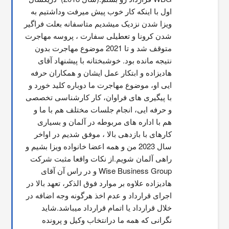
اول با اینکه کار خوب پیش میرفت وداشتیم به 
ویزا شدن نزدیک میشدیم متاسفانه بعلت فراگیر 
شدن کرونا و تعطیلی سفارت ، پروسه مهاجرت 
متوقف شد و تا 2021 موضوع مهاجرت بدون 
نتیجه مانده بود. خوشبختانه با پیشنهاد آقای 
هادیزاده و ابتکار عمل ایشان و همکاران حرفه 
ایی او، موضوع مهاجرت ما دوباره کلید خورد و 
با پیگیری های فراوان، کار کارشناسی تخصصی 
و حرفه ایی، انجام جلسات مختلف هم با ما و 
هم با اداره های مربوطه در آلمان و بسیاری 
کارهای با بازدهی بالا ، موفق شدیم در اواخر 
سال 2023 من و همه اعضا خانواده ویزا بشیم و 
راهی آلمان شویم.از نکات واقعا مثبت شرکت 
Wise Business Group و در راس آن آقای 
هادیزاده علاوه بر موارد فوق الذکر، تعهد بالا در 
اجرای قرارداد و عدم اخذ هرگونه وجه اضافه در 
خلال قرارداد یا اتمام قرارداد میباشد.شاید 
نگرانی که همه ما درانتخاب وکیل و پرونده 