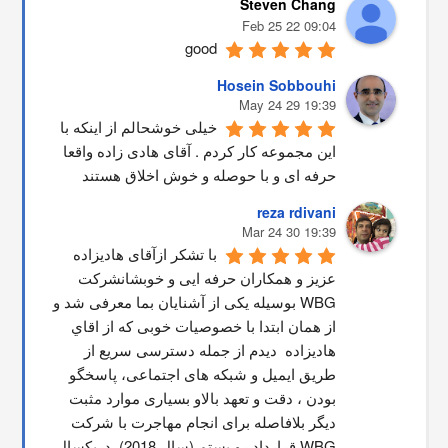
Steven Chang
09:04 22 Feb 25
good
Hosein Sobbouhi
19:39 29 May 24
خیلی خوشحالم از اینکه با 
این مجموعه کار کردم . آقای هادی زاده واقعا 
حرفه ای و با حوصله و خوش اخلاق هستند
reza rdivani
19:39 30 Mar 24
با تشکر ازآقای هادیزاده 
عزیز و همکاران حرفه ایی و خوبشانشركت 
WBG بوسیله یکی از آشنایان بما معرفی شد و 
از همان ابتدا با خصوصیات خوبی که از اقاي 
هاديزاده  دیدم از جمله دسترسی سریع از 
طریق ایمیل و شبکه های اجتماعی، پاسخگو 
بودن ، دقت و تعهد بالاو بسیاری موارد مثبت 
دیگر بلافاصله برای انجام مهاجرت با شرکت 
WBG قرارداد رو بستم.(سال 2018)  دریکسال 