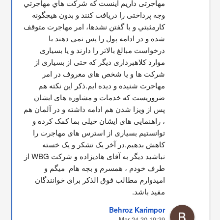
مهاجرتی داریم اینست که شركت هاي مهاجرتي 
وجه پرداختی را دریافت کنند و بدون هیچگونه 
کارمثبتي و با گفتن نشدها، امر مهاجرت متوقف  
شده و در ادامه پول را پس نمي دهند يا 
درخواست مبالغ بالاتر را دارند و یا بسیاری 
موارد کلاهبرداری دیگر که حتی از بسیاری از 
شرکت ها و یا شخص های معروف در امر 
مهاجرت شنیده و دیده ایم.ذکر این نکته هم 
ضروریست که خدمات و مشاوره های ایشان 
پس از ویزا شدن هم ادامه داشته و در آلمان هم 
، راهنمایی های ایشان خیلی بما کمک کرده و 
توانستیم بسیاری از استرس های مهاجرت را 
کاهش بدهیم.در آخر یک تشکر و یک خسته 
نباشید دیگر به آقای هادیزاده و شرکت WBG از 
طرف خودم ، همسرم و بچه هام  میگم و 
امیدوارم مطالب فوق الذکر برای خوانندگان 
مفید باشد.
Behroz Karimpor
19:39 30 Mar 24