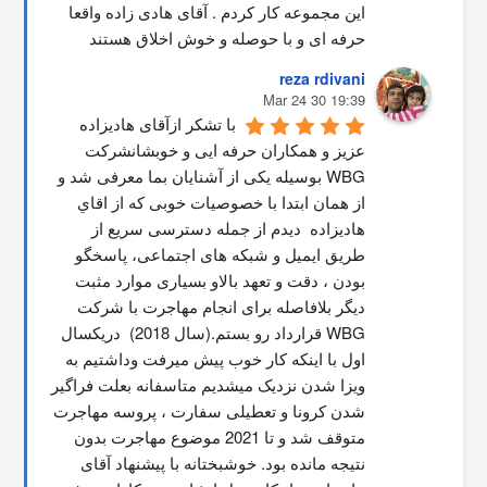
این مجموعه کار کردم . آقای هادی زاده واقعا 
حرفه ای و با حوصله و خوش اخلاق هستند
reza rdivani
19:39 30 Mar 24
با تشکر ازآقای هادیزاده 
عزیز و همکاران حرفه ایی و خوبشانشركت 
WBG بوسیله یکی از آشنایان بما معرفی شد و 
از همان ابتدا با خصوصیات خوبی که از اقاي 
هاديزاده  دیدم از جمله دسترسی سریع از 
طریق ایمیل و شبکه های اجتماعی، پاسخگو 
بودن ، دقت و تعهد بالاو بسیاری موارد مثبت 
دیگر بلافاصله برای انجام مهاجرت با شرکت 
WBG قرارداد رو بستم.(سال 2018)  دریکسال 
اول با اینکه کار خوب پیش میرفت وداشتیم به 
ویزا شدن نزدیک میشدیم متاسفانه بعلت فراگیر 
شدن کرونا و تعطیلی سفارت ، پروسه مهاجرت 
متوقف شد و تا 2021 موضوع مهاجرت بدون 
نتیجه مانده بود. خوشبختانه با پیشنهاد آقای 