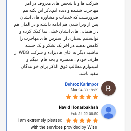
شرکت ها و یا شخص های معروف در امر 
مهاجرت شنیده و دیده ایم.ذکر این نکته هم 
ضروریست که خدمات و مشاوره های ایشان 
پس از ویزا شدن هم ادامه داشته و در آلمان هم 
، راهنمایی های ایشان خیلی بما کمک کرده و 
توانستیم بسیاری از استرس های مهاجرت را 
کاهش بدهیم.در آخر یک تشکر و یک خسته 
نباشید دیگر به آقای هادیزاده و شرکت WBG از 
طرف خودم ، همسرم و بچه هام  میگم و 
امیدوارم مطالب فوق الذکر برای خوانندگان 
مفید باشد.
Behroz Karimpor
19:39 30 Mar 24
Navid Honarbakhsh
08:50 22 Feb 24
I am extremely pleased 
with the services provided by Wise 