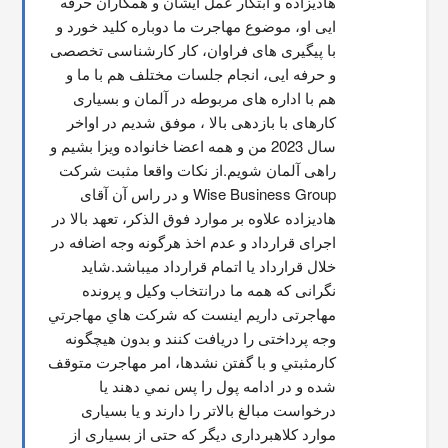
هادیزاده و ابتکار عمل ایشان و همکاران حرفه 
ایی او، موضوع مهاجرت ما دوباره کلید خورد و 
با پیگیری های فراوان، کار کارشناسی تخصصی 
و حرفه ایی، انجام جلسات مختلف هم با ما و 
هم با اداره های مربوطه در آلمان و بسیاری 
کارهای با بازدهی بالا ، موفق شدیم در اواخر 
سال 2023 من و همه اعضا خانواده ویزا بشیم و 
راهی آلمان شویم.از نکات واقعا مثبت شرکت 
Wise Business Group و در راس آن آقای 
هادیزاده علاوه بر موارد فوق الذکر، تعهد بالا در 
اجرای قرارداد و عدم اخذ هرگونه وجه اضافه در 
خلال قرارداد یا اتمام قرارداد میباشد.شاید 
نگرانی که همه ما درانتخاب وکیل و پرونده 
مهاجرتی داریم اینست که شركت هاي مهاجرتي 
وجه پرداختی را دریافت کنند و بدون هیچگونه 
کارمثبتي و با گفتن نشدها، امر مهاجرت متوقف  
شده و در ادامه پول را پس نمي دهند يا 
درخواست مبالغ بالاتر را دارند و یا بسیاری 
موارد کلاهبرداری دیگر که حتی از بسیاری از 