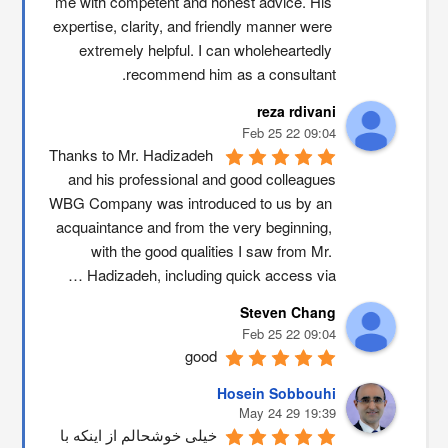
me with competent and honest advice. His 
expertise, clarity, and friendly manner were 
extremely helpful. I can wholeheartedly 
recommend him as a consultant.
reza rdivani
09:04 22 Feb 25
Thanks to Mr. Hadizadeh 
and his professional and good colleagues
WBG Company was introduced to us by an 
acquaintance and from the very beginning, 
with the good qualities I saw from Mr. 
Hadizadeh, including quick access via …
Steven Chang
09:04 22 Feb 25
good
Hosein Sobbouhi
19:39 29 May 24
خیلی خوشحالم از اینکه با 