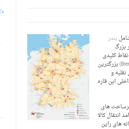
شامل
بندر
در بزرگ
 نقاط کلیدی
(Bremerhaven) بزرگترین
نقلیه و
اه داخلی این قاره
یگر، زیرساخت های
د انتقال کالا
نه های راین