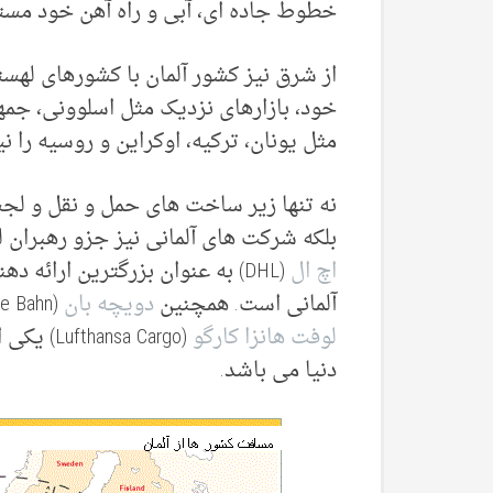
خطوط جاده ای، آبی و راه آهن خود مست
از شرق نیز کشور آلمان با کشورهای لهس
خود، بازارهای نزدیک مثل اسلوونی، جمه
مثل یونان، ترکیه، اوکراین و روسیه را 
نه تنها زیر ساخت های حمل و نقل و لج
بلکه شرکت های آلمانی نیز جزو رهبران
اچ ال
(DHL) به عنوان بزرگترین ارا
آلمانی است. همچنین
دویچه بان
(Deutsche Bahn) بزرگترین شبکه راه آهن در اروپا و
لوفت هانزا کارگو
(a Cargo
دنیا می باشد.