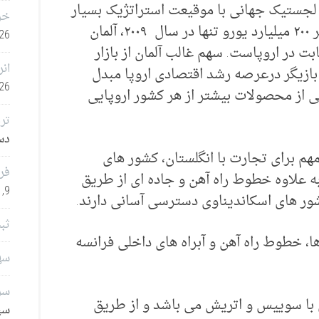
لجستیک جهانی با موقیعت استراتژیک بسیار
خر
ایده آلش بشناسیم. با گردش مالی بالغ بر ۲۰۰ میلیارد یورو تنها در سال ۲۰۰۹، آلمان
26
ی (Market size) بدون رقابت در اروپاست. سهم غالب آلمان از بازار
انر
 بازیگر درعرصه رشد اقتصادی اروپا مبدل
26
 از محصولات بیشتر از هر کشور اروپایی
تر
دسامب
مهم برای تجارت با انگلستان، کشور های
فر
ه علاوه خطوط راه آهن و جاده ای از طریق
9, 2025
شور های اسکاندیناوی دسترسی آسانی دارند.
ثب
ا، خطوط راه آهن و آبراه های داخلی فرانسه
سهامدا
سرم
ی با سوییس و اتریش می باشد و از طریق
سپتا