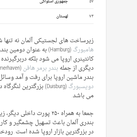
۵۷
جمهوری اسلواکی
۷۴
لهستان
زیرساخت های لجستیکی آلمان نه تنها 
هامبورگ
(Hamburg) به عنوان دومین بن
کانتینری اروپا می شود بلکه دربرگیرنده
دیگری از جمله
بندر برمر هافن
بندر ماشین اروپا برای رفت و آمد وسائل 
دویسبورگ
(Duisburg) بزرگترین لنگرگ
می باشد.
جمعا به همراه ۲۵۰ پورت داخلی د
بندری آلمان باعث تسهیل چشمگیر و کارام
در بزرگترین بازار اروپا شده است. رودخا