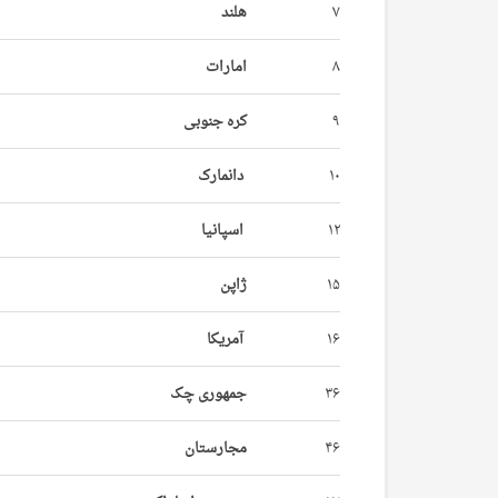
۷
هلند
۸
امارات
۹
کره جنوبی
۱۰
دانمارک
۱۲
اسپانیا
۱۵
ژاپن
۱۶
آمریکا
۳۶
جمهوری چک
۴۶
مجارستان