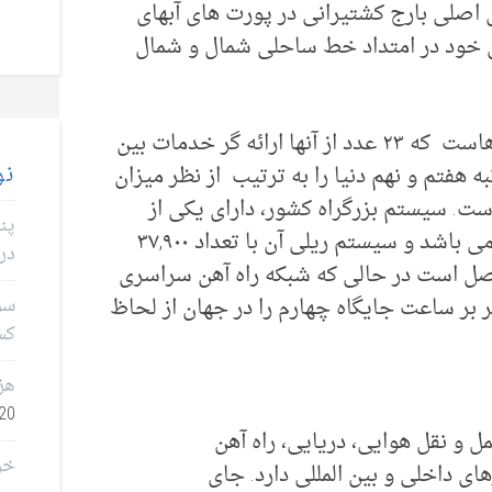
ان شاهرگ های اصلی بارج کشتیرانی در پورت های آبهای
ای خود در امتداد خط ساحلی شمال و شمال
آلمان دارای شبکه ای متراکم از فرودگاه هاست که ۲۳ عدد از آنها ارائه گر خدمات بین
نو
به هفتم و نهم دنیا را به ترتیب از نظر میزان
ست. سیستم بزرگراه کشور، دارای یکی از
پن
بزرگترین سطوح تراکم ترافیک در اروپا می باشد و سیستم ریلی آن با تعداد ۳۷,۹۰۰
در 
متصل است در حالی که شبکه راه آهن سراسری
با سرعتی بالغ بر ۳۰۰ کیلومتر بر ساعت جایگاه چهارم را در جهان از لحاظ
سؤا
کس
هز
0, 2026
 و نقل هوایی، دریایی، راه آهن
خر
ای داخلی و بین المللی دارد. جای