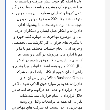
اول با اینکه کار خوب پیش میرفت وداشتیم به 
ویزا شدن نزدیک میشدیم متاسفانه بعلت فراگیر 
شدن کرونا و تعطیلی سفارت ، پروسه مهاجرت 
متوقف شد و تا 2021 موضوع مهاجرت بدون 
نتیجه مانده بود. خوشبختانه با پیشنهاد آقای 
هادیزاده و ابتکار عمل ایشان و همکاران حرفه 
ایی او، موضوع مهاجرت ما دوباره کلید خورد و 
با پیگیری های فراوان، کار کارشناسی تخصصی 
و حرفه ایی، انجام جلسات مختلف هم با ما و 
هم با اداره های مربوطه در آلمان و بسیاری 
کارهای با بازدهی بالا ، موفق شدیم در اواخر 
سال 2023 من و همه اعضا خانواده ویزا بشیم و 
راهی آلمان شویم.از نکات واقعا مثبت شرکت 
Wise Business Group و در راس آن آقای 
هادیزاده علاوه بر موارد فوق الذکر، تعهد بالا در 
اجرای قرارداد و عدم اخذ هرگونه وجه اضافه در 
خلال قرارداد یا اتمام قرارداد میباشد.شاید 
نگرانی که همه ما درانتخاب وکیل و پرونده 
مهاجرتی داریم اینست که شركت هاي مهاجرتي 