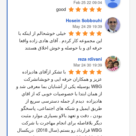
09:04 22 Feb 25
good
Hosein Sobbouhi
19:39 29 May 24
خیلی خوشحالم از اینکه با 
این مجموعه کار کردم . آقای هادی زاده واقعا 
حرفه ای و با حوصله و خوش اخلاق هستند
reza rdivani
19:39 30 Mar 24
با تشکر ازآقای هادیزاده 
عزیز و همکاران حرفه ایی و خوبشانشركت 
WBG بوسیله یکی از آشنایان بما معرفی شد و 
از همان ابتدا با خصوصیات خوبی که از اقاي 
هاديزاده  دیدم از جمله دسترسی سریع از 
طریق ایمیل و شبکه های اجتماعی، پاسخگو 
بودن ، دقت و تعهد بالاو بسیاری موارد مثبت 
دیگر بلافاصله برای انجام مهاجرت با شرکت 
WBG قرارداد رو بستم.(سال 2018)  دریکسال 